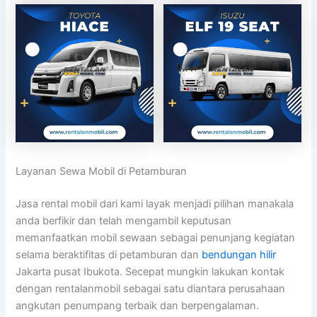
Layanan Sewa Mobil di Petamburan
Jasa rental mobil dari kami layak menjadi pilihan manakala
anda berfikir dan telah mengambil keputusan
memanfaatkan mobil sewaan sebagai penunjang kegiatan
selama beraktifitas di petamburan dan
bendungan hilir
Jakarta pusat Ibukota. Secepat mungkin lakukan kontak
dengan rentalanmobil sebagai satu diantara perusahaan
angkutan penumpang terbaik dan berpengalaman.