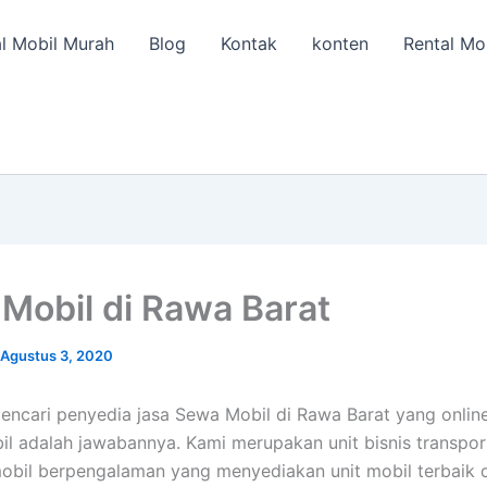
l Mobil Murah
Blog
Kontak
konten
Rental Mo
Mobil di Rawa Barat
Agustus 3, 2020
encari penyedia jasa Sewa Mobil di Rawa Barat yang onlin
il adalah jawabannya. Kami merupakan unit bisnis transpor
obil berpengalaman yang menyediakan unit mobil terbaik