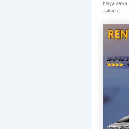
biaya sewa 
Jakarta.