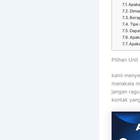
Apaka
Dima
Berap
Tipe 
Dapat
Apaka
Apaka
Pilihan Uni
kami menye
manakala mo
jangan ragu
kontak yang