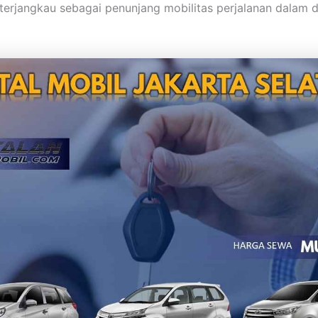
terjangkau sebagai penunjang mobilitas perjalanan dalam d