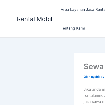
Lewati
ke
Area Layanan Jasa Renta
konten
Rental Mobil
Tentang Kami
Sewa 
Oleh
syahied
/
Jika anda m
rentalanmob
jasa sewa m