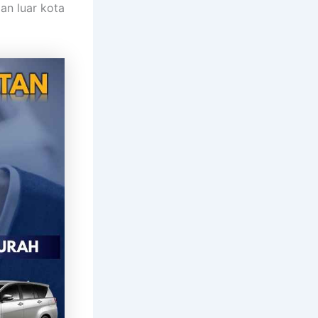
an luar kota