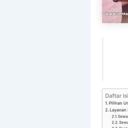
Daftar Is
Pilihan U
Layanan 
Sewa 
Sewa