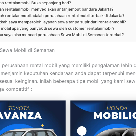
h rentalanmobil Buka sepanjang hari?
ah rentalanmobil menyediakan antar jemput bandara Jakarta?
h rentalanmobil adalah perusahaan rental mobil terbaik di Jakarta?
kah saya memperoleh layanan sewa tanpa supir dari rentalanmobil?
 mobil apa yang banyak di sewa oleh customer rentalanmobil?
a saya bisa mencari perusahaan Sewa Mobil di Semanan terdekat?
t Sewa Mobil di Semanan
 perusahaan rental mobil yang memiliki pengalaman lebih d
i menjamin kebutuhan kendaraan anda dapat terpenuhi me
sesuai keinginan. Inilah beberapa tipe mobil yang kami se
a kompetitif :