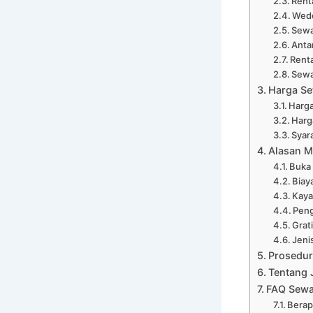
Rent
Wedd
Sewa
Anta
Renta
Sewa
Harga Se
Harga
Harg
Syar
Alasan M
Buka
Biay
Kaya
Peng
Grat
Jeni
Prosedur
Tentang 
FAQ Sewa
Berap