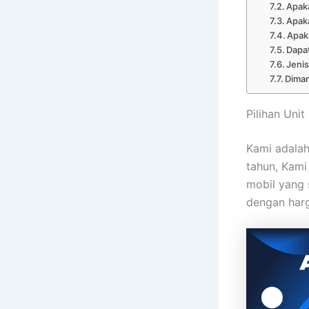
Apaka
Apak
Apaka
Dapat
Jenis
Diman
Pilihan Uni
Kami adalah
tahun, Kam
mobil yang 
dengan harg