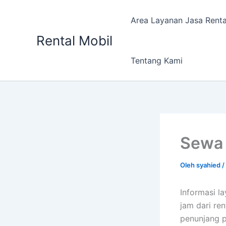
Lewati
ke
Area Layanan Jasa Renta
konten
Rental Mobil
Tentang Kami
Sewa 
Oleh
syahied
/
Informasi l
jam dari re
penunjang p