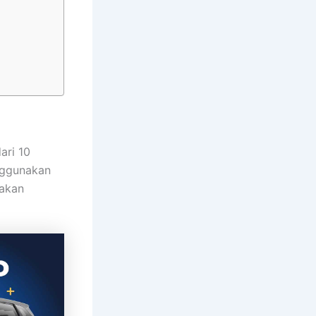
ari 10
nggunakan
wakan