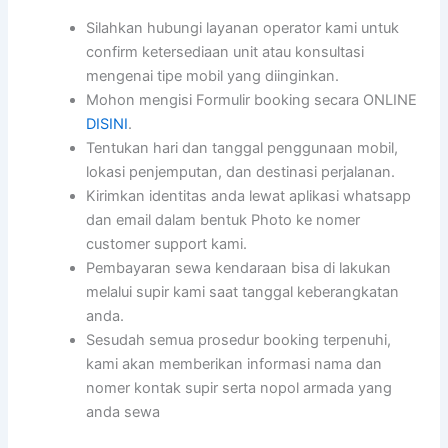
Silahkan hubungi layanan operator kami untuk
confirm ketersediaan unit atau konsultasi
mengenai tipe mobil yang diinginkan.
Mohon mengisi Formulir booking secara ONLINE
DISINI
.
Tentukan hari dan tanggal penggunaan mobil,
lokasi penjemputan, dan destinasi perjalanan.
Kirimkan identitas anda lewat aplikasi whatsapp
dan email dalam bentuk Photo ke nomer
customer support kami.
Pembayaran sewa kendaraan bisa di lakukan
melalui supir kami saat tanggal keberangkatan
anda.
Sesudah semua prosedur booking terpenuhi,
kami akan memberikan informasi nama dan
nomer kontak supir serta nopol armada yang
anda sewa