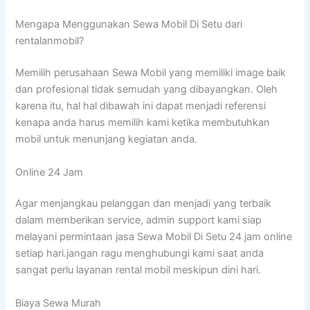
Mengapa Menggunakan Sewa Mobil Di Setu dari
rentalanmobil?
Memilih perusahaan Sewa Mobil yang memiliki image baik
dan profesional tidak semudah yang dibayangkan. Oleh
karena itu, hal hal dibawah ini dapat menjadi referensi
kenapa anda harus memilih kami ketika membutuhkan
mobil untuk menunjang kegiatan anda.
Online 24 Jam
Agar menjangkau pelanggan dan menjadi yang terbaik
dalam memberikan service, admin support kami siap
melayani permintaan jasa Sewa Mobil Di Setu 24 jam online
setiap hari.jangan ragu menghubungi kami saat anda
sangat perlu layanan rental mobil meskipun dini hari.
Biaya Sewa Murah