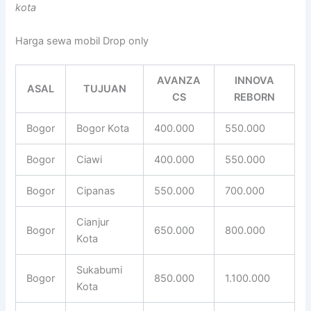
kota
Harga sewa mobil Drop only
AVANZA
INNOVA
ASAL
TUJUAN
CS
REBORN
Bogor
Bogor Kota
400.000
550.000
Bogor
Ciawi
400.000
550.000
Bogor
Cipanas
550.000
700.000
Cianjur
Bogor
650.000
800.000
Kota
Sukabumi
Bogor
850.000
1.100.000
Kota