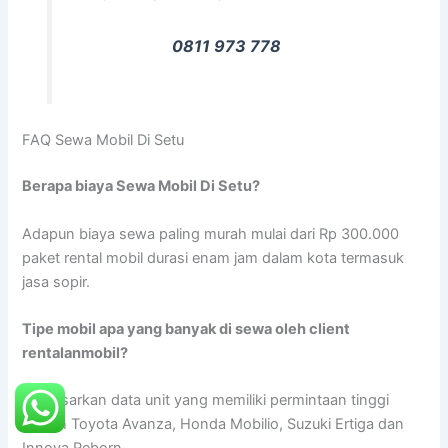
0811 973 778
FAQ Sewa Mobil Di Setu
Berapa biaya Sewa Mobil Di Setu?
Adapun biaya sewa paling murah mulai dari Rp 300.000
paket rental mobil durasi enam jam dalam kota termasuk
jasa sopir.
Tipe mobil apa yang banyak di sewa oleh client
rentalanmobil?
Berdasarkan data unit yang memiliki permintaan tinggi
adalah Toyota Avanza, Honda Mobilio, Suzuki Ertiga dan