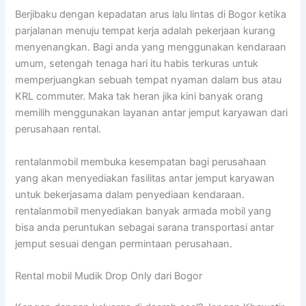
Berjibaku dengan kepadatan arus lalu lintas di Bogor ketika
parjalanan menuju tempat kerja adalah pekerjaan kurang
menyenangkan. Bagi anda yang menggunakan kendaraan
umum, setengah tenaga hari itu habis terkuras untuk
memperjuangkan sebuah tempat nyaman dalam bus atau
KRL commuter. Maka tak heran jika kini banyak orang
memilih menggunakan layanan antar jemput karyawan dari
perusahaan rental.
rentalanmobil membuka kesempatan bagi perusahaan
yang akan menyediakan fasilitas antar jemput karyawan
untuk bekerjasama dalam penyediaan kendaraan.
rentalanmobil menyediakan banyak armada mobil yang
bisa anda peruntukan sebagai sarana transportasi antar
jemput sesuai dengan permintaan perusahaan.
Rental mobil Mudik Drop Only dari Bogor