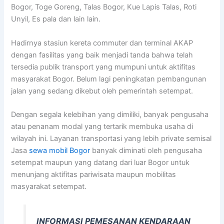
Bogor, Toge Goreng, Talas Bogor, Kue Lapis Talas, Roti
Unyil, Es pala dan lain lain.
Hadirnya stasiun kereta commuter dan terminal AKAP
dengan fasilitas yang baik menjadi tanda bahwa telah
tersedia publik transport yang mumpuni untuk aktifitas
masyarakat Bogor. Belum lagi peningkatan pembangunan
jalan yang sedang dikebut oleh pemerintah setempat.
Dengan segala kelebihan yang dimiliki, banyak pengusaha
atau penanam modal yang tertarik membuka usaha di
wilayah ini. Layanan transportasi yang lebih private semisal
Jasa
sewa mobil Bogor
banyak diminati oleh pengusaha
setempat maupun yang datang dari luar Bogor untuk
menunjang aktifitas pariwisata maupun mobilitas
masyarakat setempat.
INFORMASI PEMESANAN KENDARAAN