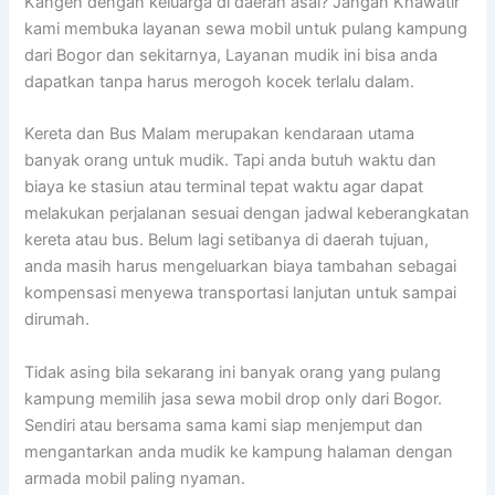
Kangen dengan keluarga di daerah asal? Jangan Khawatir
kami membuka layanan sewa mobil untuk pulang kampung
dari Bogor dan sekitarnya, Layanan mudik ini bisa anda
dapatkan tanpa harus merogoh kocek terlalu dalam.
Kereta dan Bus Malam merupakan kendaraan utama
banyak orang untuk mudik. Tapi anda butuh waktu dan
biaya ke stasiun atau terminal tepat waktu agar dapat
melakukan perjalanan sesuai dengan jadwal keberangkatan
kereta atau bus. Belum lagi setibanya di daerah tujuan,
anda masih harus mengeluarkan biaya tambahan sebagai
kompensasi menyewa transportasi lanjutan untuk sampai
dirumah.
Tidak asing bila sekarang ini banyak orang yang pulang
kampung memilih jasa sewa mobil drop only dari Bogor.
Sendiri atau bersama sama kami siap menjemput dan
mengantarkan anda mudik ke kampung halaman dengan
armada mobil paling nyaman.