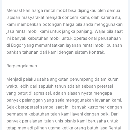
Memastikan harga rental mobil bisa dijangkau oleh semua
lapisan masyarakat menjadi concern kami, oleh karena itu,
kami memberikan potongan harga bila anda menggunakan
jasa rental mobil kami untuk jangka panjang. Wajar bila saat
ini banyak kebutuhan mobil untuk operasional perusahaan
di Bogor yang memanfaatkan layanan rental mobil bulanan
bahkan tahunan dari kami dengan sistem kontrak.
Berpengalaman
Menjadi pelaku usaha angkutan penumpang dalam kurun
waktu lebih dari sepuluh tahun adalah sebuah prestasi
yang patut di apresiasi, adalah alasan nyata mengapa
banyak pelanggan yang setia menggunakan layanan kami.
Sejak beroperasi sampai saat ini, banyak kustomer dengan
bermacam kebutuhan telah kami layani dengan baik. Dari
banyak perjalanan itulah unis bisnis kami berusaha untuk
tetap menjadi pilihan utama ketika orang butuh jasa Rental