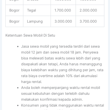
Bogor
Tegal
1.700.000
2.000.000
Bogor
Lampung
3.000.000
3.700.000
Ketentuan Sewa Mobil Di Setu
Jasa sewa mobil yang tersedia terdiri dari sewa
mobil 12 jam dan sewa mobil 18 jam. Penyewa
bisa melewati batas waktu sewa lebih dari yang
disepakati akan tetapi, Anda harus menanggung
biaya kelebihan waktu yang dihitung per jam, rata
rata biaya overtime adalah 10% dari akumulasi
harga rental.
Anda boleh memperpanjang waktu rental mobil
sesuai kebutuhan dengan terlebih dahulu
melakukan konfirmasi kepada admin.
Konsumen yang tidak menggunakan waktu rental