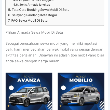
Jenis Armada lengkap
Tata Cara Booking Sewa Mobil Di Setu
Selayang Pandang Kota Bogor
FAQ Sewa Mobil Di Setu
Pilihan Armada Sewa Mobil Di Setu
Sebagai perusahaan sewa mobil yang memiliki reputasi
baik, kami menyediakan banyak mobil yang sesuai dengan
aktifitas perjalanan. Dibawah ini adalah tipe mobil yang bisa
anda sewa dengan harga murah :