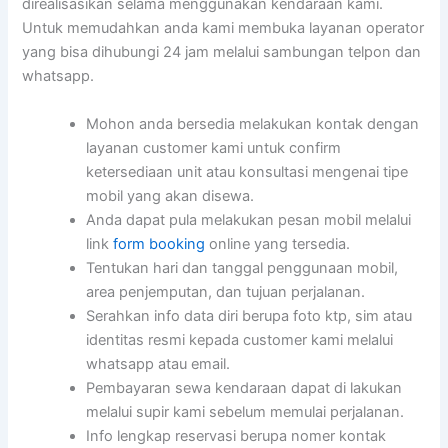
direalisasikan selama menggunakan kendaraan kami.
Untuk memudahkan anda kami membuka layanan operator
yang bisa dihubungi 24 jam melalui sambungan telpon dan
whatsapp.
Mohon anda bersedia melakukan kontak dengan
layanan customer kami untuk confirm
ketersediaan unit atau konsultasi mengenai tipe
mobil yang akan disewa.
Anda dapat pula melakukan pesan mobil melalui
link
form booking
online yang tersedia.
Tentukan hari dan tanggal penggunaan mobil,
area penjemputan, dan tujuan perjalanan.
Serahkan info data diri berupa foto ktp, sim atau
identitas resmi kepada customer kami melalui
whatsapp atau email.
Pembayaran sewa kendaraan dapat di lakukan
melalui supir kami sebelum memulai perjalanan.
Info lengkap reservasi berupa nomer kontak