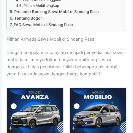
Pilihan Mobil lengkap
Prosedur Booking Sewa Mobil di Sindang Rasa
Tentang Bogor
FAQ Sewa Mobil di Sindang Rasa
Pilihan Armada Sewa Mobil di Sindang Rasa
Dengan pengalaman panjang menjadi penyedia jasa sewa
mobil, kami menyediakan banyak mobil yang sesuai
dengan aktifitas perjalanan. Inilah beberapa jenis mobil
yang bisa anda sewa dengan harga kompetitif :