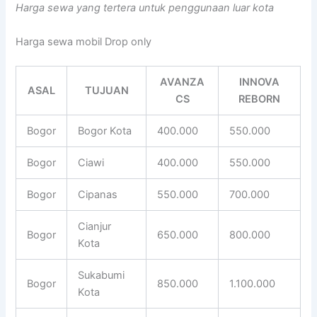
Harga sewa yang tertera untuk penggunaan luar kota
Harga sewa mobil Drop only
AVANZA
INNOVA
ASAL
TUJUAN
CS
REBORN
Bogor
Bogor Kota
400.000
550.000
Bogor
Ciawi
400.000
550.000
Bogor
Cipanas
550.000
700.000
Cianjur
Bogor
650.000
800.000
Kota
Sukabumi
Bogor
850.000
1.100.000
Kota