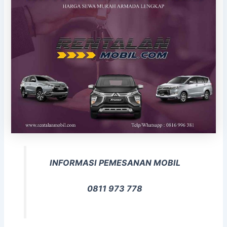
INFORMASI PEMESANAN MOBIL
0811 973 778