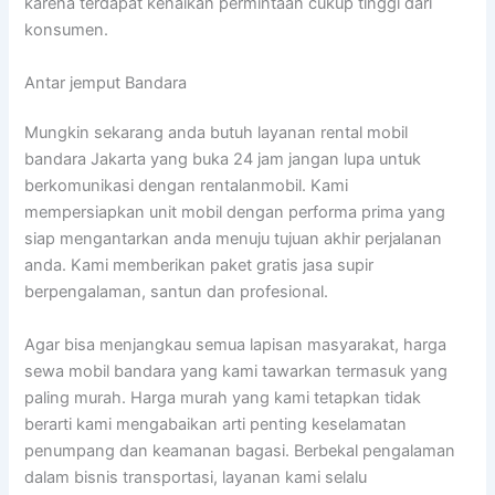
karena terdapat kenaikan permintaan cukup tinggi dari
konsumen.
Antar jemput Bandara
Mungkin sekarang anda butuh layanan rental mobil
bandara Jakarta yang buka 24 jam jangan lupa untuk
berkomunikasi dengan rentalanmobil. Kami
mempersiapkan unit mobil dengan performa prima yang
siap mengantarkan anda menuju tujuan akhir perjalanan
anda. Kami memberikan paket gratis jasa supir
berpengalaman, santun dan profesional.
Agar bisa menjangkau semua lapisan masyarakat, harga
sewa mobil bandara yang kami tawarkan termasuk yang
paling murah. Harga murah yang kami tetapkan tidak
berarti kami mengabaikan arti penting keselamatan
penumpang dan keamanan bagasi. Berbekal pengalaman
dalam bisnis transportasi, layanan kami selalu