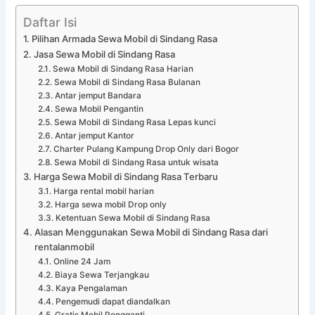
Daftar Isi
Pilihan Armada Sewa Mobil di Sindang Rasa
Jasa Sewa Mobil di Sindang Rasa
Sewa Mobil di Sindang Rasa Harian
Sewa Mobil di Sindang Rasa Bulanan
Antar jemput Bandara
Sewa Mobil Pengantin
Sewa Mobil di Sindang Rasa Lepas kunci
Antar jemput Kantor
Charter Pulang Kampung Drop Only dari Bogor
Sewa Mobil di Sindang Rasa untuk wisata
Harga Sewa Mobil di Sindang Rasa Terbaru
Harga rental mobil harian
Harga sewa mobil Drop only
Ketentuan Sewa Mobil di Sindang Rasa
Alasan Menggunakan Sewa Mobil di Sindang Rasa dari
rentalanmobil
Online 24 Jam
Biaya Sewa Terjangkau
Kaya Pengalaman
Pengemudi dapat diandalkan
Gratis Mobil Pengganti