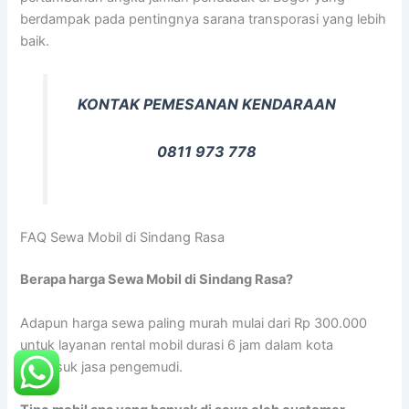
berdampak pada pentingnya sarana transporasi yang lebih
baik.
KONTAK PEMESANAN KENDARAAN
0811 973 778
FAQ Sewa Mobil di Sindang Rasa
Berapa harga Sewa Mobil di Sindang Rasa?
Adapun harga sewa paling murah mulai dari Rp 300.000
untuk layanan rental mobil durasi 6 jam dalam kota
termasuk jasa pengemudi.