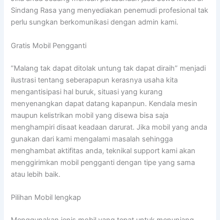
Sindang Rasa yang menyediakan penemudi profesional tak
perlu sungkan berkomunikasi dengan admin kami.
Gratis Mobil Pengganti
“Malang tak dapat ditolak untung tak dapat diraih” menjadi
ilustrasi tentang seberapapun kerasnya usaha kita
mengantisipasi hal buruk, situasi yang kurang
menyenangkan dapat datang kapanpun. Kendala mesin
maupun kelistrikan mobil yang disewa bisa saja
menghampiri disaat keadaan darurat. Jika mobil yang anda
gunakan dari kami mengalami masalah sehingga
menghambat aktifitas anda, teknikal support kami akan
menggirimkan mobil pengganti dengan tipe yang sama
atau lebih baik.
Pilihan Mobil lengkap
Menggunakan jenis mobil yang tepat untuk menunjang