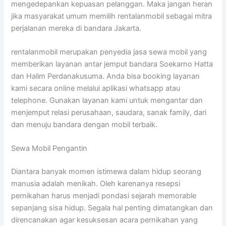
mengedepankan kepuasan pelanggan. Maka jangan heran
jika masyarakat umum memilih rentalanmobil sebagai mitra
perjalanan mereka di bandara Jakarta.
rentalanmobil merupakan penyedia jasa sewa mobil yang
memberikan layanan antar jemput bandara Soekarno Hatta
dan Halim Perdanakusuma. Anda bisa booking layanan
kami secara online melalui aplikasi whatsapp atau
telephone. Gunakan layanan kami untuk mengantar dan
menjemput relasi perusahaan, saudara, sanak family, dari
dan menuju bandara dengan mobil terbaik.
Sewa Mobil Pengantin
Diantara banyak momen istimewa dalam hidup seorang
manusia adalah menikah. Oleh karenanya resepsi
pernikahan harus menjadi pondasi sejarah memorable
sepanjang sisa hidup. Segala hal penting dimatangkan dan
direncanakan agar kesuksesan acara pernikahan yang