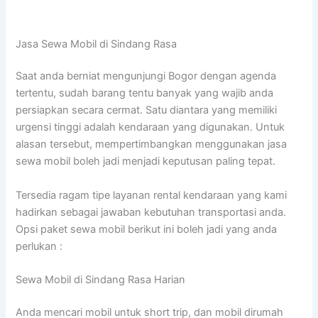
Jasa Sewa Mobil di Sindang Rasa
Saat anda berniat mengunjungi Bogor dengan agenda
tertentu, sudah barang tentu banyak yang wajib anda
persiapkan secara cermat. Satu diantara yang memiliki
urgensi tinggi adalah kendaraan yang digunakan. Untuk
alasan tersebut, mempertimbangkan menggunakan jasa
sewa mobil boleh jadi menjadi keputusan paling tepat.
Tersedia ragam tipe layanan rental kendaraan yang kami
hadirkan sebagai jawaban kebutuhan transportasi anda.
Opsi paket sewa mobil berikut ini boleh jadi yang anda
perlukan :
Sewa Mobil di Sindang Rasa Harian
Anda mencari mobil untuk short trip, dan mobil dirumah