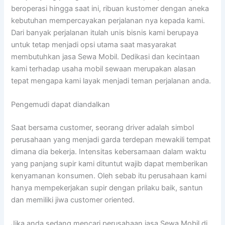
beroperasi hingga saat ini, ribuan kustomer dengan aneka
kebutuhan mempercayakan perjalanan nya kepada kami.
Dari banyak perjalanan itulah unis bisnis kami berupaya
untuk tetap menjadi opsi utama saat masyarakat
membutuhkan jasa Sewa Mobil. Dedikasi dan kecintaan
kami terhadap usaha mobil sewaan merupakan alasan
tepat mengapa kami layak menjadi teman perjalanan anda.
Pengemudi dapat diandalkan
Saat bersama customer, seorang driver adalah simbol
perusahaan yang menjadi garda terdepan mewakili tempat
dimana dia bekerja. Intensitas kebersamaan dalam waktu
yang panjang supir kami dituntut wajib dapat memberikan
kenyamanan konsumen. Oleh sebab itu perusahaan kami
hanya mempekerjakan supir dengan prilaku baik, santun
dan memiliki jiwa customer oriented.
Jika anda sedang mencari perusahaan jasa Sewa Mobil di