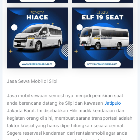
Jasa Sewa Mobil di Slipi
Jasa mobil sewaan semestinya menjadi pemikiran saat
anda berencana datang ke Slipi dan kawasan
Jatipulo
Jakarta Barat. Ini disebabkan Hilir mudik kendaraan dan
kegiatan orang di sini, membuat sarana transportasi adalah
faktor krusial yang harus diperhitungkan secara cermat.
Segera reservasi kendaraan dari rentalanmobil agar anda