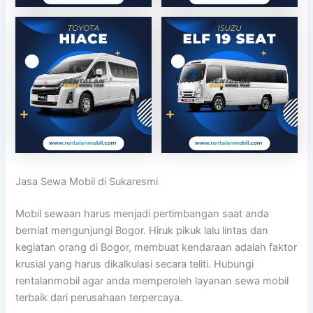
Jasa Sewa Mobil di Sukaresmi
Mobil sewaan harus menjadi pertimbangan saat anda
berniat mengunjungi Bogor. Hiruk pikuk lalu lintas dan
kegiatan orang di Bogor, membuat kendaraan adalah faktor
krusial yang harus dikalkulasi secara teliti. Hubungi
rentalanmobil agar anda memperoleh layanan sewa mobil
terbaik dari perusahaan terpercaya.