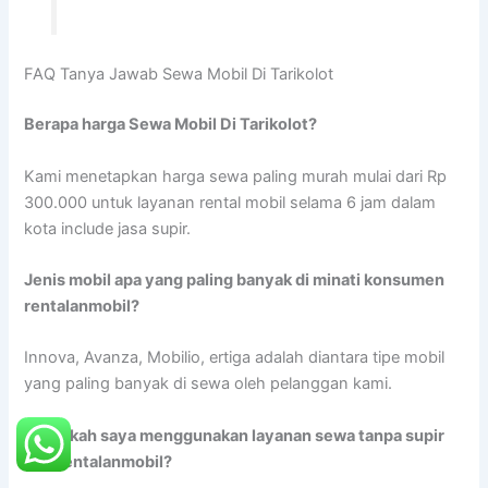
FAQ Tanya Jawab Sewa Mobil Di Tarikolot
Berapa harga Sewa Mobil Di Tarikolot?
Kami menetapkan harga sewa paling murah mulai dari Rp
300.000 untuk layanan rental mobil selama 6 jam dalam
kota include jasa supir.
Jenis mobil apa yang paling banyak di minati konsumen
rentalanmobil?
Innova, Avanza, Mobilio, ertiga adalah diantara tipe mobil
yang paling banyak di sewa oleh pelanggan kami.
Dapatkah saya menggunakan layanan sewa tanpa supir
dari rentalanmobil?