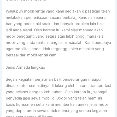
Walaupun mobil rental yang kami sediakan dipastikan telah
melakukan pemeriksaan secara berkala,, Kendala seperti
ban yang bocor, aki soak, dan banyak problem lain bisa
jadi anda alami. Oleh karena itu kami siap menyediakan
mobil pengganti yang setara atau lebih tinggi manakala
mobil yang anda rental mengalami masalah. Kami berupaya
agar mobilitas anda tidak terganggu oleh masalah yang
berasal dari mobil rental kami.
Jenis Armada lengkap
Segala kegiatan perjalanan baik perseorangan maupun
dinas kantor semestinya didukung oleh sarana transportasi
yang selaras dengan kebutuhan. Oleh karena itu, sebagai
penyedia jasa sewa mobil di Bogor yang telah memiliki
basis konsumen setia kami memberikan aneka jenis mobil
yang dapat anda sewa untuk menunjang semua kegiatan
anda saat berada di Bogor.