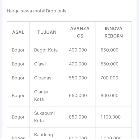
Harga sewa mobil Drop only
AVANZA
INNOVA
ASAL
TUJUAN
CS
REBORN
Bogor
Bogor Kota
400.000
550.000
Bogor
Ciawi
400.000
550.000
Bogor
Cipanas
550.000
700.000
Cianjur
Bogor
650.000
800.000
Kota
Sukabumi
Bogor
850.000
1.100.000
Kota
Bandung
Bogor
800.000
1.000.000