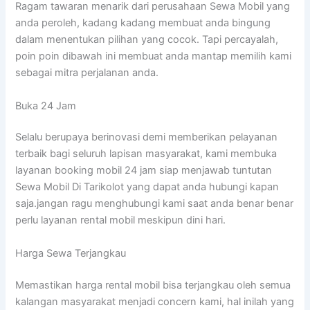
Ragam tawaran menarik dari perusahaan Sewa Mobil yang
anda peroleh, kadang kadang membuat anda bingung
dalam menentukan pilihan yang cocok. Tapi percayalah,
poin poin dibawah ini membuat anda mantap memilih kami
sebagai mitra perjalanan anda.
Buka 24 Jam
Selalu berupaya berinovasi demi memberikan pelayanan
terbaik bagi seluruh lapisan masyarakat, kami membuka
layanan booking mobil 24 jam siap menjawab tuntutan
Sewa Mobil Di Tarikolot yang dapat anda hubungi kapan
saja.jangan ragu menghubungi kami saat anda benar benar
perlu layanan rental mobil meskipun dini hari.
Harga Sewa Terjangkau
Memastikan harga rental mobil bisa terjangkau oleh semua
kalangan masyarakat menjadi concern kami, hal inilah yang