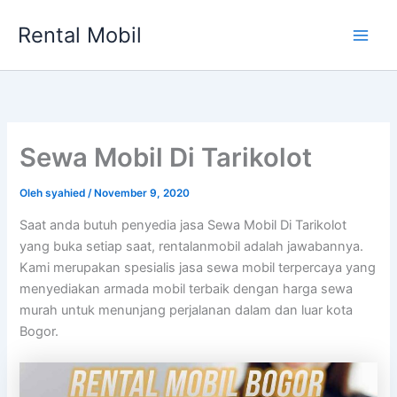
Lewati
Rental Mobil
ke
Main
konten
Men
Sewa Mobil Di Tarikolot
Oleh
syahied
/
November 9, 2020
Saat anda butuh penyedia jasa Sewa Mobil Di Tarikolot
yang buka setiap saat, rentalanmobil adalah jawabannya.
Kami merupakan spesialis jasa sewa mobil terpercaya yang
menyediakan armada mobil terbaik dengan harga sewa
murah untuk menunjang perjalanan dalam dan luar kota
Bogor.