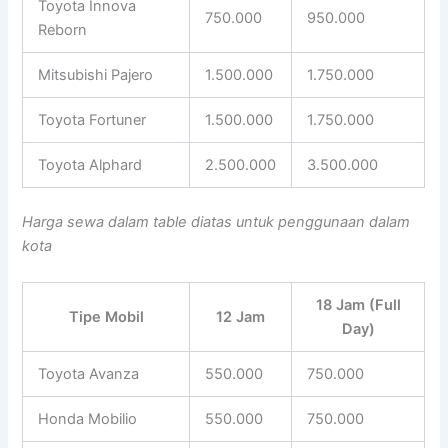
Toyota Innova
750.000
950.000
Reborn
Mitsubishi Pajero
1.500.000
1.750.000
Toyota Fortuner
1.500.000
1.750.000
Toyota Alphard
2.500.000
3.500.000
Harga sewa dalam table diatas untuk penggunaan dalam
kota
18 Jam (Full
Tipe Mobil
12 Jam
Day)
Toyota Avanza
550.000
750.000
Honda Mobilio
550.000
750.000