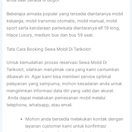
Beberapa armada populer yang tersedia diantaranya mobil
keluarga, mobil transmisi otomatis, mobil manual, mobil
sport serta kendaraan pariwisata diantaranya elf 19 long,
Hiace Luxury, medium bus dan bus 59 seat.
Tata Cara Booking Sewa Mobil Di Tarikolot
Untuk kemudahan proses reservasi Sewa Mobil Di
Tarikolot, silahkan menyimak cara yang kami cantumkan
dibawah ini. Agar kami bisa memberi service optimal
pelayanan yang sempurna, mohon kesadaran anda untuk
mengirimkan informasi data diri yang valid dan akurat.
Anda dapat melakukan pemesanan mobil melalui
telephone, whatsapp, atau email.
Mohon anda bersedia melakukan kontak dengan
layanan customer kami untuk konfirmasi