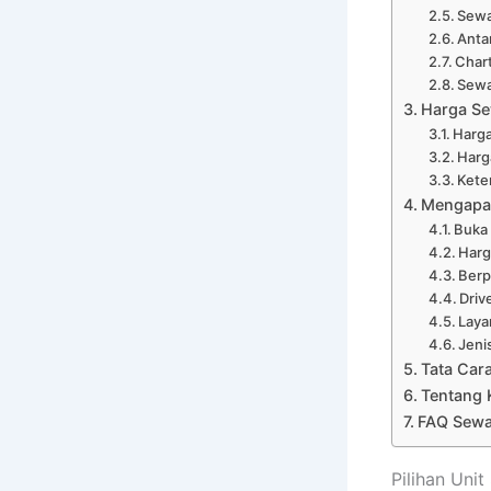
Sewa
Anta
Chart
Sewa
Harga Se
Harga
Harg
Kete
Mengapa 
Buka
Harg
Ber
Driv
Laya
Jeni
Tata Car
Tentang 
FAQ Sewa
Pilihan Uni