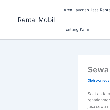
Lewati
ke
Area Layanan Jasa Renta
konten
Rental Mobil
Tentang Kami
Sewa 
Oleh
syahied
/
Saat anda b
rentalanmob
jasa sewa m