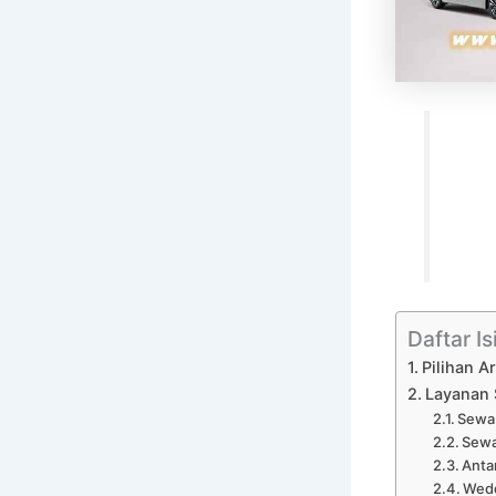
Daftar Is
Pilihan 
Layanan 
Sewa 
Sewa
Anta
Wedd