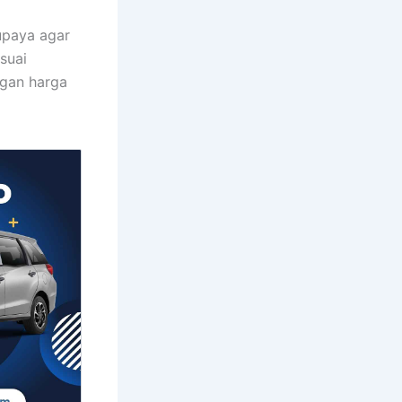
upaya agar
suai
ngan harga