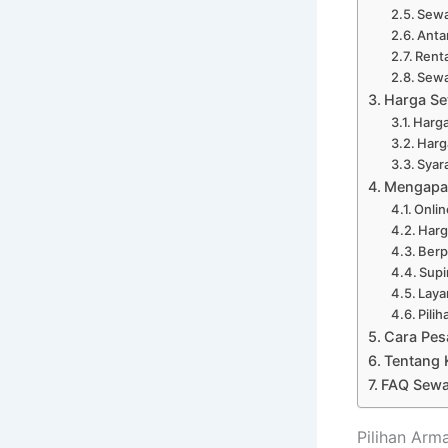
Sewa
Anta
Renta
Sewa
Harga Se
Harga
Harg
Syar
Mengapa 
Onli
Harg
Ber
Supi
Laya
Pili
Cara Pes
Tentang 
FAQ Sewa
Pilihan Arm