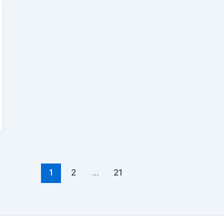
1
2
…
21