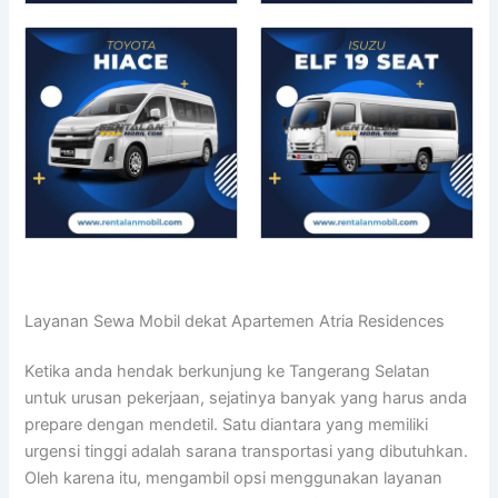
Layanan Sewa Mobil dekat Apartemen Atria Residences
Ketika anda hendak berkunjung ke Tangerang Selatan
untuk urusan pekerjaan, sejatinya banyak yang harus anda
prepare dengan mendetil. Satu diantara yang memiliki
urgensi tinggi adalah sarana transportasi yang dibutuhkan.
Oleh karena itu, mengambil opsi menggunakan layanan