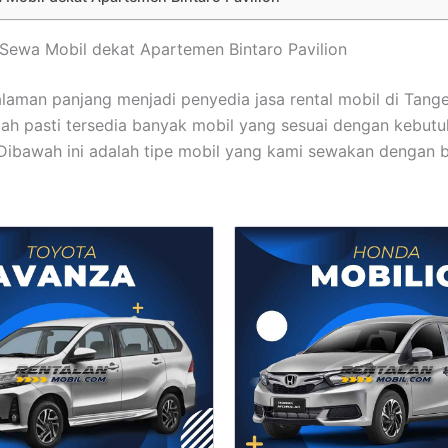
t Sewa Mobil dekat Apartemen Bintaro Pavilion
laman panjang menjadi penyedia jasa rental mobil di Tang
dah pasti tersedia banyak mobil yang sesuai dengan kebut
 Dibawah ini adalah tipe mobil yang kami sewakan dengan 