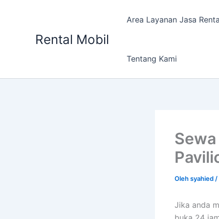
Lewati
ke
Area Layanan Jasa Renta
konten
Rental Mobil
Tentang Kami
Sewa 
Pavili
Oleh
syahied
/
Jika anda m
buka 24 jam