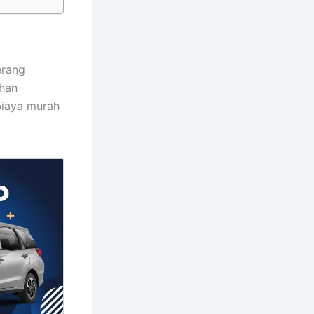
erang
uhan
biaya murah