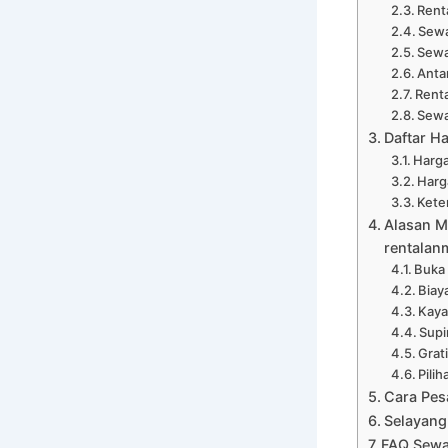
Rent
Sewa
Sewa
Anta
Renta
Sewa
Daftar H
Harga
Harg
Kete
Alasan M
rentalan
Buka
Biay
Kaya
Supi
Grat
Pili
Cara Pes
Selayang
FAQ Sewa 