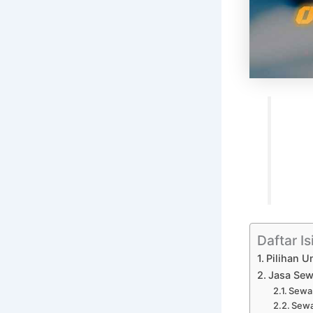
Daftar Is
Pilihan U
Jasa Sew
Sewa 
Sewa