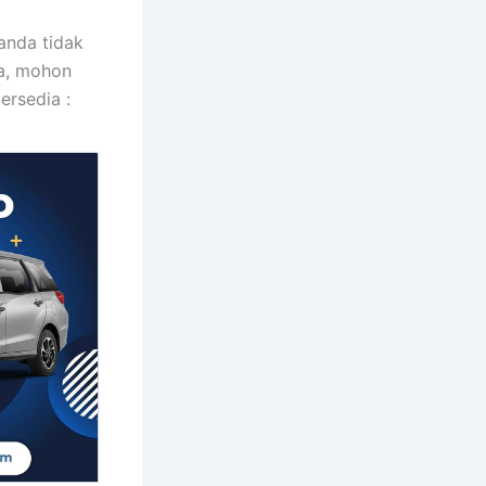
anda tidak
da, mohon
ersedia :