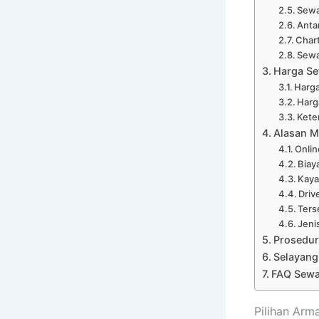
Sewa
Anta
Char
Sewa
Harga Se
Harga
Harg
Kete
Alasan M
Onli
Biay
Kaya
Driv
Ters
Jeni
Prosedur
Selayang
FAQ Sewa 
Pilihan Arm