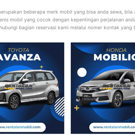
 merupakan beberapa merk mobil yang bisa anda sewa, bila 
enis mobil yang cocok dengan kepentingan perjalanan an
ubungi bagian reservasi kami melalui nomer kontak yang t