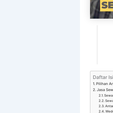
Daftar Is
Pilihan A
Jasa Sew
Sewa 
Sewa
Anta
Wedd