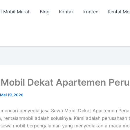
l Mobil Murah
Blog
Kontak
konten
Rental Mo
Mobil Dekat Apartemen Peru
Mei 19, 2020
 mencari penyedia jasa Sewa Mobil Dekat Apartemen Perur
, rentalanmobil adalah solusinya. Kami adalah perusahaan 
a sewa mobil berpengalaman yang menyediakan armada mob