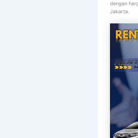
dengan harg
Jakarta.