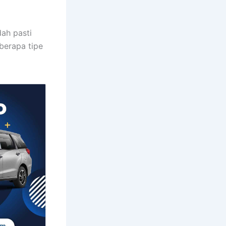
ah pasti
eberapa tipe