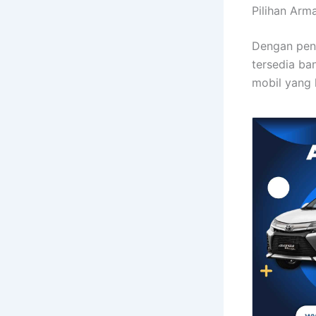
Pilihan Arm
Dengan peng
tersedia ba
mobil yang 