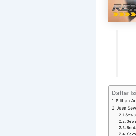
Daftar Is
Pilihan 
Jasa Sew
Sewa 
Sewa
Rent
Sewa