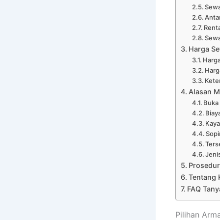
Sewa
Anta
Renta
Sewa
Harga Se
Harga
Harg
Kete
Alasan M
Buka
Biay
Kaya
Sopi
Ters
Jeni
Prosedur
Tentang 
FAQ Tany
Pilihan Ar