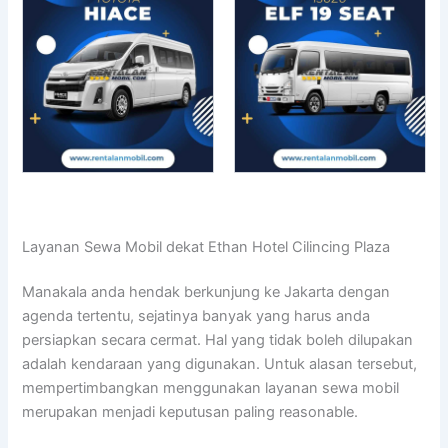
Layanan Sewa Mobil dekat Ethan Hotel Cilincing Plaza
Manakala anda hendak berkunjung ke Jakarta dengan
agenda tertentu, sejatinya banyak yang harus anda
persiapkan secara cermat. Hal yang tidak boleh dilupakan
adalah kendaraan yang digunakan. Untuk alasan tersebut,
mempertimbangkan menggunakan layanan sewa mobil
merupakan menjadi keputusan paling reasonable.