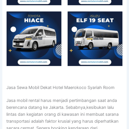
Jasa Sewa Mobil Dekat Hotel Maerokoco Syariah Room
Jasa mobil rental harus menjadi pertimbangan saat anda
berencana datang ke Jakarta. Sebabnya,kesibukan lalu
lintas dan kegiatan orang di kawasan ini membuat sarana
transportasi adalah faktor krusial yang harus diperhatikan
secara cermat. Segera booking kendaraan dari