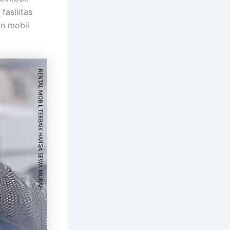
fasilitas
an mobil