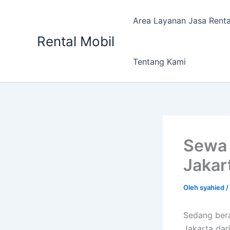
Lewati
ke
Area Layanan Jasa Renta
konten
Rental Mobil
Tentang Kami
Sewa 
Jakar
Oleh
syahied
/
Sedang bera
Jakarta dar