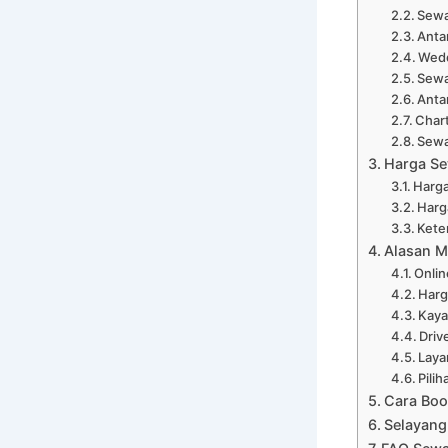
Sewa
Anta
Wedd
Sewa
Anta
Chart
Sewa
Harga Se
Harga
Harga
Kete
Alasan M
Onli
Harg
Kaya
Driv
Laya
Pili
Cara Boo
Selayang