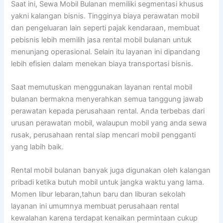
Saat ini, Sewa Mobil Bulanan memiliki segmentasi khusus
yakni kalangan bisnis. Tingginya biaya perawatan mobil
dan pengeluaran lain seperti pajak kendaraan, membuat
pebisnis lebih memilih jasa rental mobil bulanan untuk
menunjang operasional. Selain itu layanan ini dipandang
lebih efisien dalam menekan biaya transportasi bisnis.
Saat memutuskan menggunakan layanan rental mobil
bulanan bermakna menyerahkan semua tanggung jawab
perawatan kepada perusahaan rental. Anda terbebas dari
urusan perawatan mobil, walaupun mobil yang anda sewa
rusak, perusahaan rental siap mencari mobil pengganti
yang labih baik.
Rental mobil bulanan banyak juga digunakan oleh kalangan
pribadi ketika butuh mobil untuk jangka waktu yang lama.
Momen libur lebaran,tahun baru dan liburan sekolah
layanan ini umumnya membuat perusahaan rental
kewalahan karena terdapat kenaikan permintaan cukup