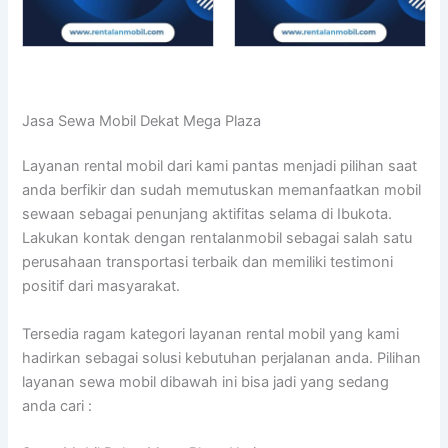
Jasa Sewa Mobil Dekat Mega Plaza
Layanan rental mobil dari kami pantas menjadi pilihan saat
anda berfikir dan sudah memutuskan memanfaatkan mobil
sewaan sebagai penunjang aktifitas selama di Ibukota.
Lakukan kontak dengan rentalanmobil sebagai salah satu
perusahaan transportasi terbaik dan memiliki testimoni
positif dari masyarakat.
Tersedia ragam kategori layanan rental mobil yang kami
hadirkan sebagai solusi kebutuhan perjalanan anda. Pilihan
layanan sewa mobil dibawah ini bisa jadi yang sedang
anda cari :