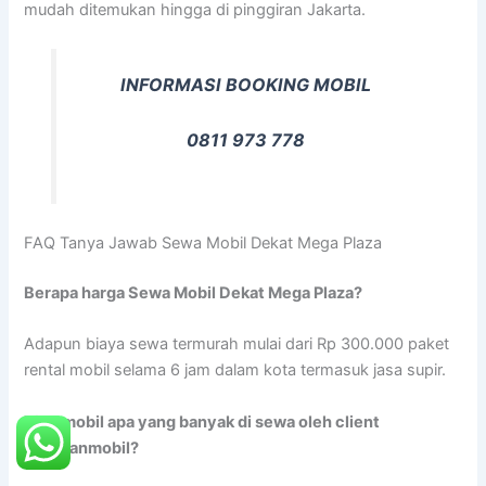
mudah ditemukan hingga di pinggiran Jakarta.
INFORMASI BOOKING MOBIL
0811 973 778
FAQ Tanya Jawab Sewa Mobil Dekat Mega Plaza
Berapa harga Sewa Mobil Dekat Mega Plaza?
Adapun biaya sewa termurah mulai dari Rp 300.000 paket
rental mobil selama 6 jam dalam kota termasuk jasa supir.
Tipe mobil apa yang banyak di sewa oleh client
rentalanmobil?