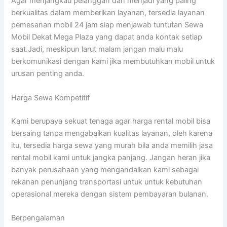
Agar menjangkau pelanggan dan menjadi yang paling
berkualitas dalam memberikan layanan, tersedia layanan
pemesanan mobil 24 jam siap menjawab tuntutan Sewa
Mobil Dekat Mega Plaza yang dapat anda kontak setiap
saat.Jadi, meskipun larut malam jangan malu malu
berkomunikasi dengan kami jika membutuhkan mobil untuk
urusan penting anda.
Harga Sewa Kompetitif
Kami berupaya sekuat tenaga agar harga rental mobil bisa
bersaing tanpa mengabaikan kualitas layanan, oleh karena
itu, tersedia harga sewa yang murah bila anda memilih jasa
rental mobil kami untuk jangka panjang. Jangan heran jika
banyak perusahaan yang mengandalkan kami sebagai
rekanan penunjang transportasi untuk untuk kebutuhan
operasional mereka dengan sistem pembayaran bulanan.
Berpengalaman