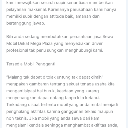
kami mewajibkan seluruh supir senantiasa memberikan
pelayanan maksimal. Karenanya perusahaan kami hanya
memiliki supir dengan attitude baik, amanah dan
bertanggung jawab.
Bila anda sedang membutuhkan perusahaan jasa Sewa
Mobil Dekat Mega Plaza yang menyediakan driver
profesional tak perlu sungkan menghubungi kami.
Tersedia Mobil Pengganti
“Malang tak dapat ditolak untung tak dapat diraih”
merupakan gambaran tentang sekuat tenaga usaha kita
mengantisipasi hal buruk, keadaan yang kurang
menyenangkan dapat datang tanpa kita ketahui.
Terkadang disaat tertentu mobil yang anda rental menjadi
penghalang aktifitas karena ganggunan teknis maupun
non teknis. Jika mobil yang anda sewa dari kami
mengalami kendala sehingga menghambat aktifitas anda,