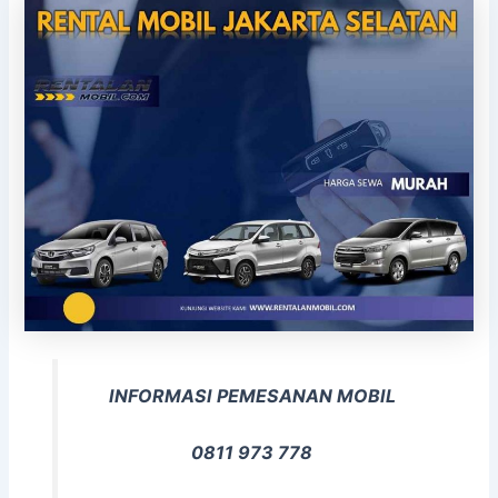
INFORMASI PEMESANAN MOBIL
0811 973 778