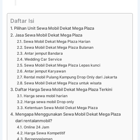
Daftar Isi
Pilihan Unit Sewa Mobil Dekat Mega Plaza
Jasa Sewa Mobil Dekat Mega Plaza
Sewa Mobil Dekat Mega Plaza Harian
Sewa Mobil Dekat Mega Plaza Bulanan
Antar jemput Bandara
Wedding Car Service
Sewa Mobil Dekat Mega Plaza Lepas kunci
Antar jemput Karyawan
Rental mobil Pulang Kampung Drop Only dari Jakarta
Sewa Mobil Dekat Mega Plaza untuk wisata
Daftar Harga Sewa Mobil Dekat Mega Plaza Terkini
Harga sewa mobil harian
Harga sewa mobil Drop only
Ketentuan Sewa Mobil Dekat Mega Plaza
Mengapa Menggunakan Sewa Mobil Dekat Mega Plaza
dari rentalanmobil?
Online 24 Jam
Harga Sewa Kompetitif
Berpengalaman