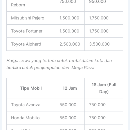
750.000
950.000
Reborn
Mitsubishi Pajero
1.500.000
1.750.000
Toyota Fortuner
1.500.000
1.750.000
Toyota Alphard
2.500.000
3.500.000
Harga sewa yang tertera untuk rental dalam kota dan
berlaku untuk penjemputan dari Mega Plaza
18 Jam (Full
Tipe Mobil
12 Jam
Day)
Toyota Avanza
550.000
750.000
Honda Mobilio
550.000
750.000