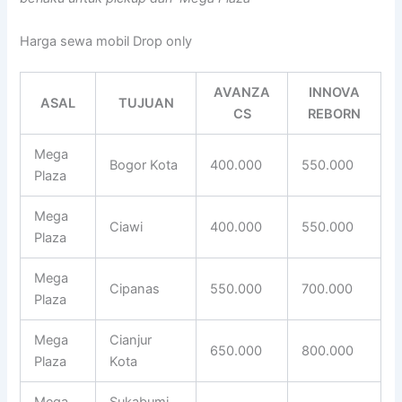
Harga sewa mobil Drop only
AVANZA
INNOVA
ASAL
TUJUAN
CS
REBORN
Mega
Bogor Kota
400.000
550.000
Plaza
Mega
Ciawi
400.000
550.000
Plaza
Mega
Cipanas
550.000
700.000
Plaza
Mega
Cianjur
650.000
800.000
Plaza
Kota
Mega
Sukabumi