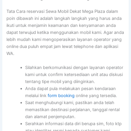
Tata Cara reservasi Sewa Mobil Dekat Mega Plaza dalam
poin dibawah ini adalah langkah langkah yang harus anda
ikuti untuk menjamin keamanan dan kenyamanan anda
dapat terwujud ketika menggunakan mobil kami. Agar anda
lebih mudah kami mengoperasikan layanan operator yang
online dua puluh empat jam lewat telephone dan aplikasi
WA.
Silahkan berkomunikasi dengan layanan operator
kami untuk confirm ketersediaan unit atau diskusi
tentang tipe mobil yang diinginkan.
Anda dapat pula melakukan pesan kendaraan
melalui link
form booking
online yang tersedia.
Saat menghubungi kami, pastikan anda telah
memastikan destinasi perjalanan, tanggal rental
dan alamat penjemputan.
Serahkan informasi data diri berupa sim, foto ktp
atau identitas resmi kepada customer kami