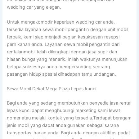
wedding car yang elegan.
Untuk mengakomodir keperluan wedding car anda,
tersedia layanan sewa mobil pengantin dengan unit mobil
terbaik, kami siap menjadi bagian kesuksesan resepsi
pernikahan anda. Layanan sewa mobil pengantin dari
rentalanmobil telah dilengkapi dengan jasa supir dan
hiasan bunga yang menarik. Inilah waktunya menunjukan
betapa suksesnya anda mempersunting seorang
pasangan hidup spesial dihadapan tamu undangan.
Sewa Mobil Dekat Mega Plaza Lepas kunci
Bagi anda yang sedang membutuhkan penyedia jasa rental
lepas kunci dapat menghubungi marketing kami lewat
nomer atau melalui kontak yang tersedia.Terdapat beragam
jenis mobil yang dapat anda gunakan sebagai sarana
transportasi harian anda. Bagi anda dengan aktifitas padat