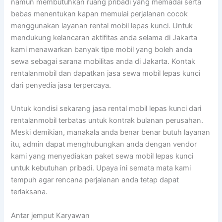
namun membutuhkan ruang pribadi yang memadai serta
bebas menentukan kapan memulai perjalanan cocok
menggunakan layanan rental mobil lepas kunci. Untuk
mendukung kelancaran aktifitas anda selama di Jakarta
kami menawarkan banyak tipe mobil yang boleh anda
sewa sebagai sarana mobilitas anda di Jakarta. Kontak
rentalanmobil dan dapatkan jasa sewa mobil lepas kunci
dari penyedia jasa terpercaya.
Untuk kondisi sekarang jasa rental mobil lepas kunci dari
rentalanmobil terbatas untuk kontrak bulanan perusahan.
Meski demikian, manakala anda benar benar butuh layanan
itu, admin dapat menghubungkan anda dengan vendor
kami yang menyediakan paket sewa mobil lepas kunci
untuk kebutuhan pribadi. Upaya ini semata mata kami
tempuh agar rencana perjalanan anda tetap dapat
terlaksana.
Antar jemput Karyawan