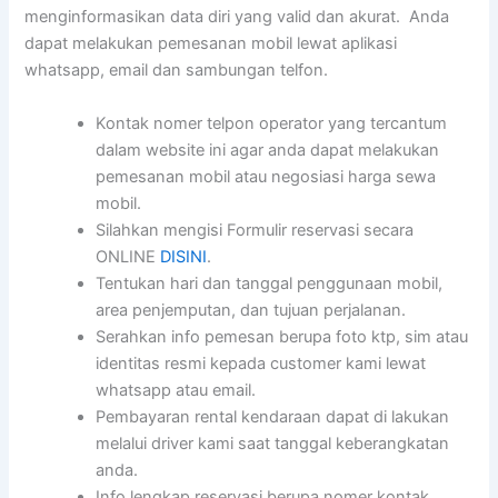
menginformasikan data diri yang valid dan akurat. Anda
dapat melakukan pemesanan mobil lewat aplikasi
whatsapp, email dan sambungan telfon.
Kontak nomer telpon operator yang tercantum
dalam website ini agar anda dapat melakukan
pemesanan mobil atau negosiasi harga sewa
mobil.
Silahkan mengisi Formulir reservasi secara
ONLINE
DISINI
.
Tentukan hari dan tanggal penggunaan mobil,
area penjemputan, dan tujuan perjalanan.
Serahkan info pemesan berupa foto ktp, sim atau
identitas resmi kepada customer kami lewat
whatsapp atau email.
Pembayaran rental kendaraan dapat di lakukan
melalui driver kami saat tanggal keberangkatan
anda.
Info lengkap reservasi berupa nomer kontak