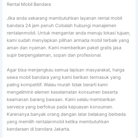
Rental Mobil Bandara
Jika anda sekarang membutuhkan layanan rental mobil
bandara 24 jam penuh Cobalah hubungi manajemen
rentalanmobil. Untuk mengantar anda menuju lokasi tujuan,
kami sudah menyiapkan pilihan armada mobil terbaik yang
aman dan nyaman. Kami memberikan paket gratis jasa
supir berpengalaman, sopan dan profesional.
Agar bisa menjangkau semua lapisan masyarakat, harga
sewa mobil bandara yang kami berikan termasuk yang
paling kompetitif. Walau murah tidak berarti kami
mengeliminir elemen keselamatan konsumen beserta
keamanan barang bawaan. Kami selalu memberikan
serveice yang berfokus pada kepuasan konsumen.
Karenanya banyak orang dengan latar belakang berbeda
yang memilih rentalanmobil ketika membutuhkan
kendaraan di bandara Jakarta.