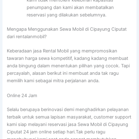
kami tidak mentolerir kelebihan kapasitas
penumpang dan kami akan membatalkan
reservasi yang dilakukan sebelumnya.
Mengapa Menggunakan Sewa Mobil di Cipayung Ciputat
dari rentalanmobil?
Keberadaan jasa Rental Mobil yang mempromosikan
tawaran harga sewa kompetitif, kadang kadang membuat
anda bingung dalam menentukan pilihan yang cocok. Tapi
percayalah, alasan berikut ini membuat anda tak ragu
memilih kami sebagai mitra perjalanan anda.
Online 24 Jam
Selalu berupaya berinovasi demi menghadirkan pelayanan
terbaik untuk semua lapisan masyarakat, customer support
kami siap melayani reservasi jasa Sewa Mobil di Cipayung
Ciputat 24 jam online setiap hari.Tak perlu ragu