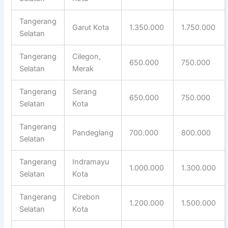
Tangerang
Garut Kota
1.350.000
1.750.000
Selatan
Tangerang
Cilegon,
650.000
750.000
Selatan
Merak
Tangerang
Serang
650.000
750.000
Selatan
Kota
Tangerang
Pandeglang
700.000
800.000
Selatan
Tangerang
Indramayu
1.000.000
1.300.000
Selatan
Kota
Tangerang
Cirebon
1.200.000
1.500.000
Selatan
Kota