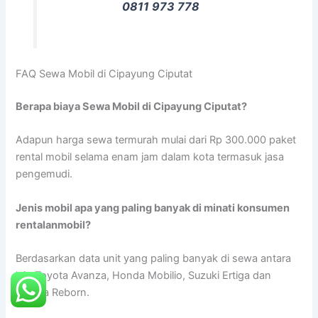
0811 973 778
FAQ Sewa Mobil di Cipayung Ciputat
Berapa biaya Sewa Mobil di Cipayung Ciputat?
Adapun harga sewa termurah mulai dari Rp 300.000 paket
rental mobil selama enam jam dalam kota termasuk jasa
pengemudi.
Jenis mobil apa yang paling banyak di minati konsumen
rentalanmobil?
Berdasarkan data unit yang paling banyak di sewa antara
lain Toyota Avanza, Honda Mobilio, Suzuki Ertiga dan
Innova Reborn.