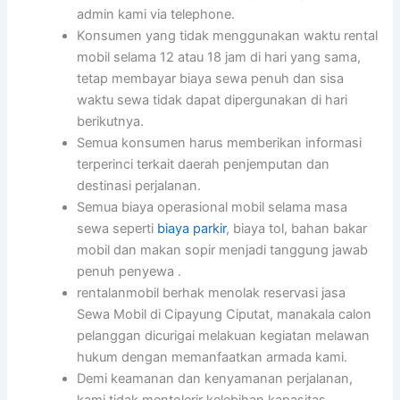
admin kami via telephone.
Konsumen yang tidak menggunakan waktu rental
mobil selama 12 atau 18 jam di hari yang sama,
tetap membayar biaya sewa penuh dan sisa
waktu sewa tidak dapat dipergunakan di hari
berikutnya.
Semua konsumen harus memberikan informasi
terperinci terkait daerah penjemputan dan
destinasi perjalanan.
Semua biaya operasional mobil selama masa
sewa seperti
biaya parkir
, biaya tol, bahan bakar
mobil dan makan sopir menjadi tanggung jawab
penuh penyewa .
rentalanmobil berhak menolak reservasi jasa
Sewa Mobil di Cipayung Ciputat, manakala calon
pelanggan dicurigai melakuan kegiatan melawan
hukum dengan memanfaatkan armada kami.
Demi keamanan dan kenyamanan perjalanan,