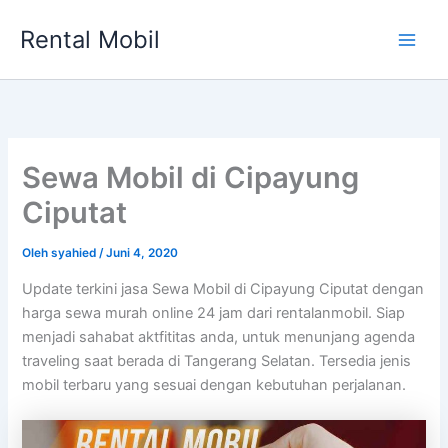
Lewati
Rental Mobil
ke
Main
konten
Men
Sewa Mobil di Cipayung
Ciputat
Oleh
syahied
/
Juni 4, 2020
Update terkini jasa Sewa Mobil di Cipayung Ciputat dengan
harga sewa murah online 24 jam dari rentalanmobil. Siap
menjadi sahabat aktfititas anda, untuk menunjang agenda
traveling saat berada di Tangerang Selatan. Tersedia jenis
mobil terbaru yang sesuai dengan kebutuhan perjalanan.