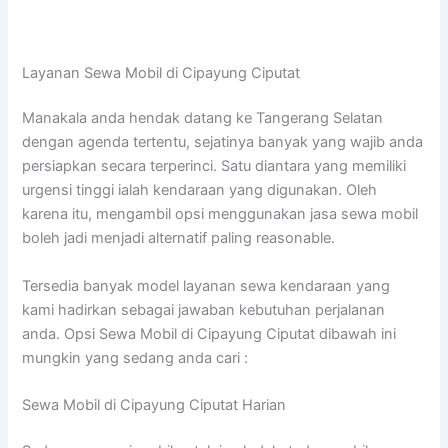
Layanan Sewa Mobil di Cipayung Ciputat
Manakala anda hendak datang ke Tangerang Selatan
dengan agenda tertentu, sejatinya banyak yang wajib anda
persiapkan secara terperinci. Satu diantara yang memiliki
urgensi tinggi ialah kendaraan yang digunakan. Oleh
karena itu, mengambil opsi menggunakan jasa sewa mobil
boleh jadi menjadi alternatif paling reasonable.
Tersedia banyak model layanan sewa kendaraan yang
kami hadirkan sebagai jawaban kebutuhan perjalanan
anda. Opsi Sewa Mobil di Cipayung Ciputat dibawah ini
mungkin yang sedang anda cari :
Sewa Mobil di Cipayung Ciputat Harian