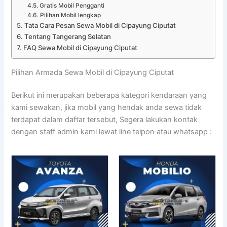
Gratis Mobil Pengganti
Pilihan Mobil lengkap
Tata Cara Pesan Sewa Mobil di Cipayung Ciputat
Tentang Tangerang Selatan
FAQ Sewa Mobil di Cipayung Ciputat
Pilihan Armada Sewa Mobil di Cipayung Ciputat
Berikut ini merupakan beberapa kategori kendaraan yang
kami sewakan, jika mobil yang hendak anda sewa tidak
terdapat dalam daftar tersebut, Segera lakukan kontak
dengan staff admin kami lewat line telpon atau whatsapp :