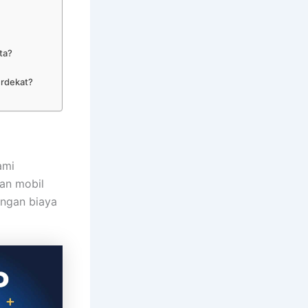
ta?
erdekat?
ami
an mobil
engan biaya