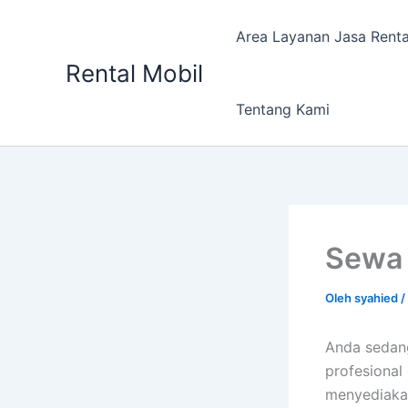
Lewati
ke
Area Layanan Jasa Renta
konten
Rental Mobil
Tentang Kami
Sewa 
Oleh
syahied
/
Anda sedang
profesional
menyediakan