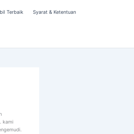
bil Terbaik
Syarat & Ketentuan
n
. kami
engemudi.