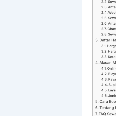
Sewa
Anta
Wedd
Sewa
Anta
Chart
Sewa
Daftar H
Harga
Harg
Kete
Alasan M
Onli
Biay
Kaya
Supi
Laya
Jeni
Cara Boo
Tentang 
FAQ Sewa 