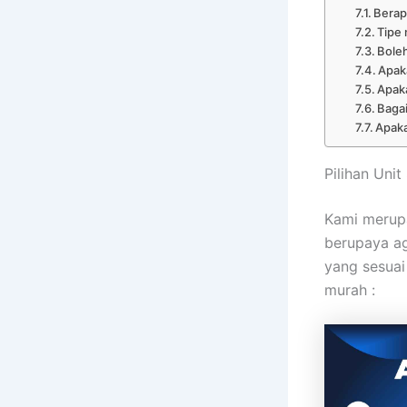
Berap
Tipe 
Boleh
Apaka
Apaka
Baga
Apaka
Pilihan Uni
Kami merupa
berupaya a
yang sesuai
murah :