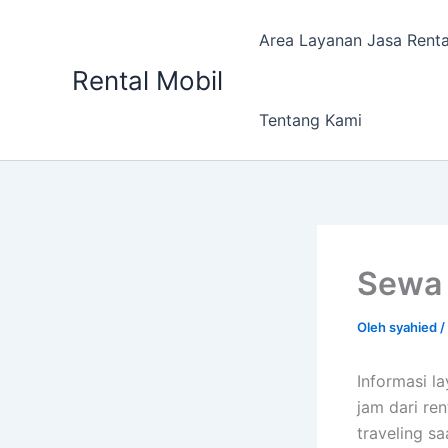
Lewati
ke
Area Layanan Jasa Renta
konten
Rental Mobil
Tentang Kami
Sewa 
Oleh
syahied
/
Informasi l
jam dari re
traveling sa