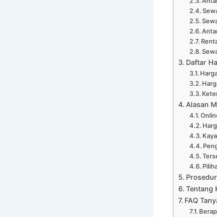
Anta
Sewa
Sewa
Anta
Renta
Sewa
Daftar H
Harga
Harg
Kete
Alasan M
Onli
Harg
Kaya
Peng
Ters
Pili
Prosedur
Tentang 
FAQ Tany
Berap