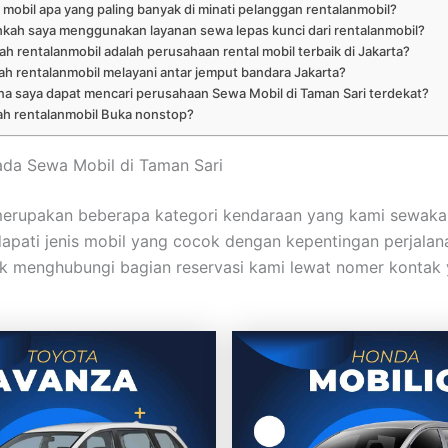
 mobil apa yang paling banyak di minati pelanggan rentalanmobil?
hkah saya menggunakan layanan sewa lepas kunci dari rentalanmobil?
h rentalanmobil adalah perusahaan rental mobil terbaik di Jakarta?
h rentalanmobil melayani antar jemput bandara Jakarta?
a saya dapat mencari perusahaan Sewa Mobil di Taman Sari terdekat?
h rentalanmobil Buka nonstop?
ada Sewa Mobil di Taman Sari
 merupakan beberapa kategori kendaraan yang kami sewakan
pati jenis mobil yang cocok dengan kepentingan perjalan
k menghubungi bagian reservasi kami lewat nomer kontak