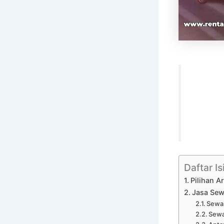
Daftar Is
Pilihan A
Jasa Sew
Sewa 
Sewa