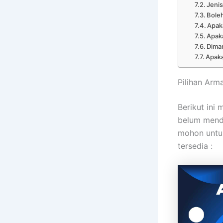
Jenis
Bole
Apaka
Apaka
Diman
Apaka
Pilihan Arm
Berikut ini
belum menda
mohon untu
tersedia :