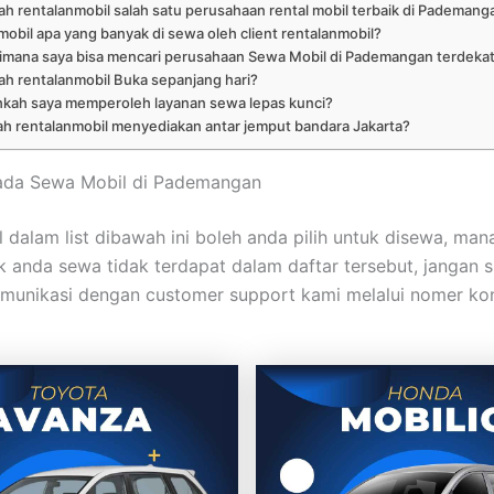
h rentalanmobil salah satu perusahaan rental mobil terbaik di Pademang
mobil apa yang banyak di sewa oleh client rentalanmobil?
imana saya bisa mencari perusahaan Sewa Mobil di Pademangan terdeka
h rentalanmobil Buka sepanjang hari?
hkah saya memperoleh layanan sewa lepas kunci?
h rentalanmobil menyediakan antar jemput bandara Jakarta?
mada Sewa Mobil di Pademangan
 dalam list dibawah ini boleh anda pilih untuk disewa, man
 anda sewa tidak terdapat dalam daftar tersebut, jangan 
munikasi dengan customer support kami melalui nomer ko