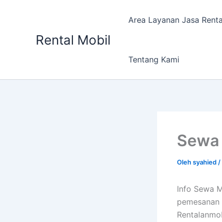
Lewati
ke
Area Layanan Jasa Renta
konten
Rental Mobil
Tentang Kami
Sewa 
Oleh
syahied
/
Info Sewa M
pemesanan m
Rentalanmob