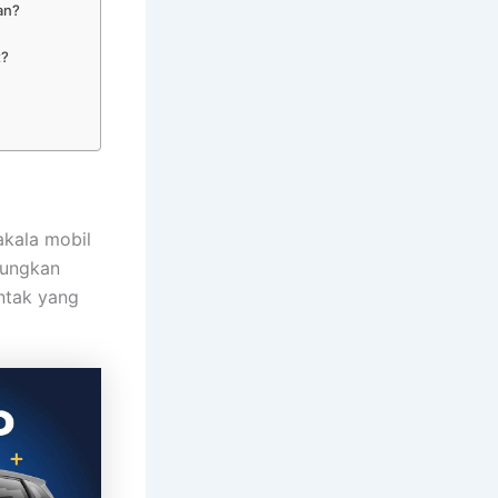
an?
t?
akala mobil
sungkan
ntak yang