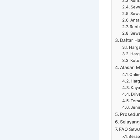
Rent
Sewa
Sewa
Anta
Renta
Sewa
Daftar H
Harga
Harga
Kete
Alasan M
Onli
Harg
Kaya
Driv
Ters
Jeni
Prosedur
Selayang
FAQ Sewa
Berap