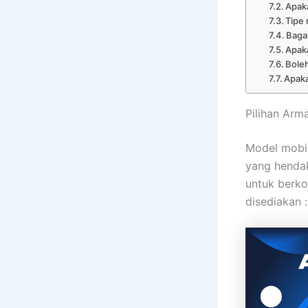
Apaka
Tipe 
Baga
Apaka
Bole
Apaka
Pilihan Ar
Model mobil
yang hendak
untuk berko
disediakan :