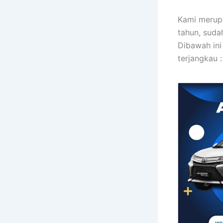
Kami merupa
tahun, suda
Dibawah ini
terjangkau :