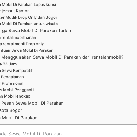
 Mobil Di Parakan Lepas kunci
r jemput Kantor
er Mudik Drop Only dari Bogor
 Mobil Di Parakan untuk wisata
arga Sewa Mobil Di Parakan Terkini
 rental mobil harian
a rental mobil Drop only
ntuan Sewa Mobil Di Parakan
Menggunakan Sewa Mobil Di Parakan dari rentalanmobil?
ne 24 Jam
a Sewa Kompetitif
 Pengalaman
r Profesional
is Mobil Pengganti
han Mobil lengkap
 Pesan Sewa Mobil Di Parakan
Kota Bogor
 Mobil Di Parakan
ada Sewa Mobil Di Parakan