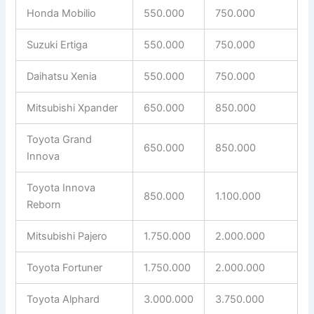
Honda Mobilio
550.000
750.000
Suzuki Ertiga
550.000
750.000
Daihatsu Xenia
550.000
750.000
Mitsubishi Xpander
650.000
850.000
Toyota Grand
650.000
850.000
Innova
Toyota Innova
850.000
1.100.000
Reborn
Mitsubishi Pajero
1.750.000
2.000.000
Toyota Fortuner
1.750.000
2.000.000
Toyota Alphard
3.000.000
3.750.000