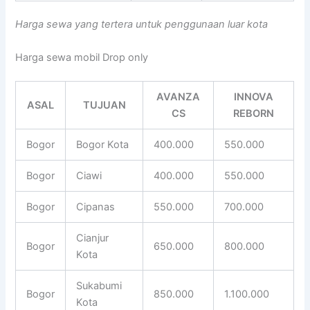
Harga sewa yang tertera untuk penggunaan luar kota
Harga sewa mobil Drop only
AVANZA
INNOVA
ASAL
TUJUAN
CS
REBORN
Bogor
Bogor Kota
400.000
550.000
Bogor
Ciawi
400.000
550.000
Bogor
Cipanas
550.000
700.000
Cianjur
Bogor
650.000
800.000
Kota
Sukabumi
Bogor
850.000
1.100.000
Kota