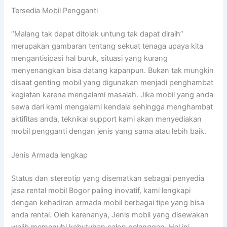
Tersedia Mobil Pengganti
“Malang tak dapat ditolak untung tak dapat diraih”
merupakan gambaran tentang sekuat tenaga upaya kita
mengantisipasi hal buruk, situasi yang kurang
menyenangkan bisa datang kapanpun. Bukan tak mungkin
disaat genting mobil yang digunakan menjadi penghambat
kegiatan karena mengalami masalah. Jika mobil yang anda
sewa dari kami mengalami kendala sehingga menghambat
aktifitas anda, teknikal support kami akan menyediakan
mobil pengganti dengan jenis yang sama atau lebih baik.
Jenis Armada lengkap
Status dan stereotip yang disematkan sebagai penyedia
jasa rental mobil Bogor paling inovatif, kami lengkapi
dengan kehadiran armada mobil berbagai tipe yang bisa
anda rental. Oleh karenanya, Jenis mobil yang disewakan
wajib memenuhi kebutuhan calon pelanggan. Hal ini