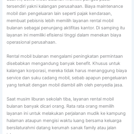
tersendiri yakni kalangan perusahaan. Biaya maintenance
mobil dan pengeluaran lain seperti pajak kendaraan,
membuat pebisnis lebih memilih layanan rental mobil
bulanan sebagai penunjang aktifitas kantor. Di samping itu
layanan ini memiliki efisiensi tinggi dalam menekan biaya
operasional perusahaan.
Rental mobil bulanan mengalami peningkatan permintaan
disebabkan mengandung banyak benefit. Khusus untuk
kalangan korporasi, mereka tidak harus menanggung biaya
service dan suku cadang mobil, sebab apapun pengeluaran
yang terkait dengan mobil diambil alih oleh penyedia jasa.
Saat musim liburan sekolah tiba, layanan rental mobil
bulanan banyak dicari orang. Rata rata orang memilih
layanan ini untuk melakukan perjalanan mudik ke kampung
halaman ataupun mengisi waktu luang bersama keluarga
bersilaturahmi datang kerumah sanak family atau jalan