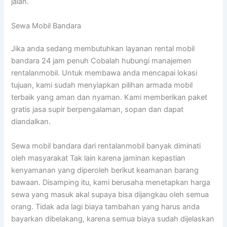
jalan.
Sewa Mobil Bandara
Jika anda sedang membutuhkan layanan rental mobil
bandara 24 jam penuh Cobalah hubungi manajemen
rentalanmobil. Untuk membawa anda mencapai lokasi
tujuan, kami sudah menyiapkan pilihan armada mobil
terbaik yang aman dan nyaman. Kami memberikan paket
gratis jasa supir berpengalaman, sopan dan dapat
diandalkan.
Sewa mobil bandara dari rentalanmobil banyak diminati
oleh masyarakat Tak lain karena jaminan kepastian
kenyamanan yang diperoleh berikut keamanan barang
bawaan. Disamping itu, kami berusaha menetapkan harga
sewa yang masuk akal supaya bisa dijangkau oleh semua
orang. Tidak ada lagi biaya tambahan yang harus anda
bayarkan dibelakang, karena semua biaya sudah dijelaskan