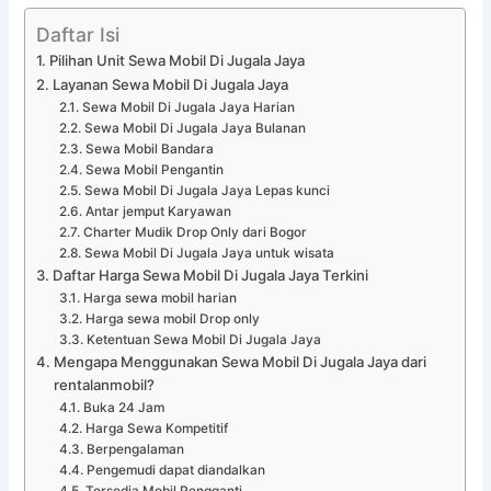
Daftar Isi
Pilihan Unit Sewa Mobil Di Jugala Jaya
Layanan Sewa Mobil Di Jugala Jaya
Sewa Mobil Di Jugala Jaya Harian
Sewa Mobil Di Jugala Jaya Bulanan
Sewa Mobil Bandara
Sewa Mobil Pengantin
Sewa Mobil Di Jugala Jaya Lepas kunci
Antar jemput Karyawan
Charter Mudik Drop Only dari Bogor
Sewa Mobil Di Jugala Jaya untuk wisata
Daftar Harga Sewa Mobil Di Jugala Jaya Terkini
Harga sewa mobil harian
Harga sewa mobil Drop only
Ketentuan Sewa Mobil Di Jugala Jaya
Mengapa Menggunakan Sewa Mobil Di Jugala Jaya dari
rentalanmobil?
Buka 24 Jam
Harga Sewa Kompetitif
Berpengalaman
Pengemudi dapat diandalkan
Tersedia Mobil Pengganti