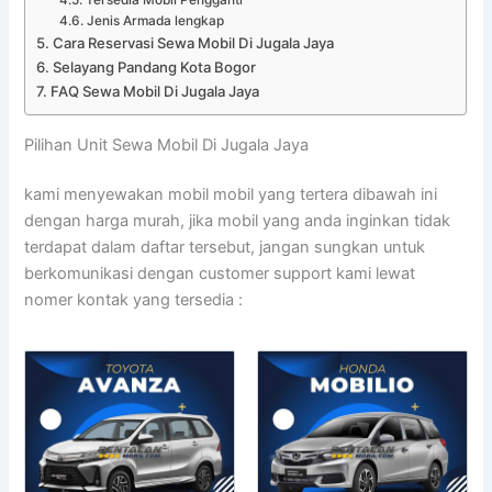
Jenis Armada lengkap
Cara Reservasi Sewa Mobil Di Jugala Jaya
Selayang Pandang Kota Bogor
FAQ Sewa Mobil Di Jugala Jaya
Pilihan Unit Sewa Mobil Di Jugala Jaya
kami menyewakan mobil mobil yang tertera dibawah ini
dengan harga murah, jika mobil yang anda inginkan tidak
terdapat dalam daftar tersebut, jangan sungkan untuk
berkomunikasi dengan customer support kami lewat
nomer kontak yang tersedia :