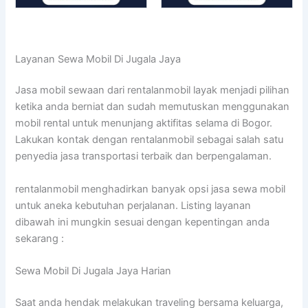
Layanan Sewa Mobil Di Jugala Jaya
Jasa mobil sewaan dari rentalanmobil layak menjadi pilihan
ketika anda berniat dan sudah memutuskan menggunakan
mobil rental untuk menunjang aktifitas selama di Bogor.
Lakukan kontak dengan rentalanmobil sebagai salah satu
penyedia jasa transportasi terbaik dan berpengalaman.
rentalanmobil menghadirkan banyak opsi jasa sewa mobil
untuk aneka kebutuhan perjalanan. Listing layanan
dibawah ini mungkin sesuai dengan kepentingan anda
sekarang :
Sewa Mobil Di Jugala Jaya Harian
Saat anda hendak melakukan traveling bersama keluarga,