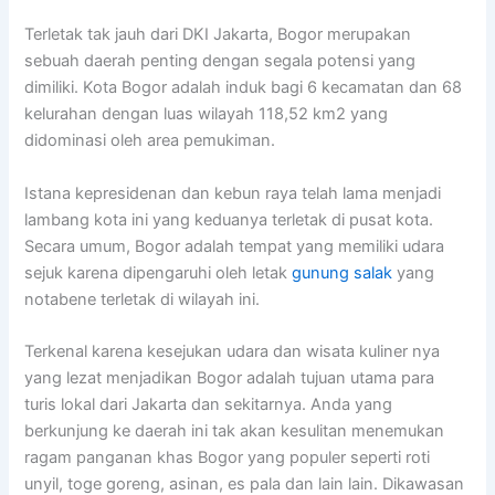
Terletak tak jauh dari DKI Jakarta, Bogor merupakan
sebuah daerah penting dengan segala potensi yang
dimiliki. Kota Bogor adalah induk bagi 6 kecamatan dan 68
kelurahan dengan luas wilayah 118,52 km2 yang
didominasi oleh area pemukiman.
Istana kepresidenan dan kebun raya telah lama menjadi
lambang kota ini yang keduanya terletak di pusat kota.
Secara umum, Bogor adalah tempat yang memiliki udara
sejuk karena dipengaruhi oleh letak
gunung salak
yang
notabene terletak di wilayah ini.
Terkenal karena kesejukan udara dan wisata kuliner nya
yang lezat menjadikan Bogor adalah tujuan utama para
turis lokal dari Jakarta dan sekitarnya. Anda yang
berkunjung ke daerah ini tak akan kesulitan menemukan
ragam panganan khas Bogor yang populer seperti roti
unyil, toge goreng, asinan, es pala dan lain lain. Dikawasan