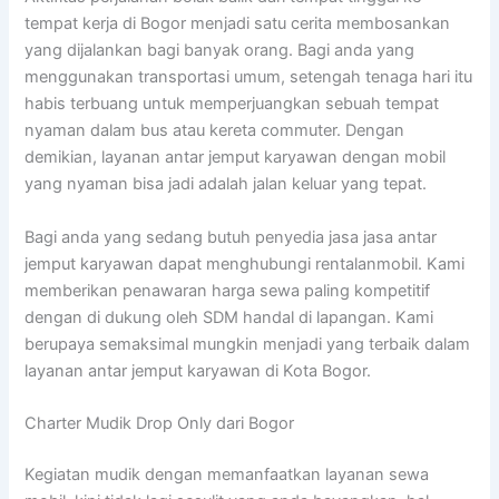
tempat kerja di Bogor menjadi satu cerita membosankan
yang dijalankan bagi banyak orang. Bagi anda yang
menggunakan transportasi umum, setengah tenaga hari itu
habis terbuang untuk memperjuangkan sebuah tempat
nyaman dalam bus atau kereta commuter. Dengan
demikian, layanan antar jemput karyawan dengan mobil
yang nyaman bisa jadi adalah jalan keluar yang tepat.
Bagi anda yang sedang butuh penyedia jasa jasa antar
jemput karyawan dapat menghubungi rentalanmobil. Kami
memberikan penawaran harga sewa paling kompetitif
dengan di dukung oleh SDM handal di lapangan. Kami
berupaya semaksimal mungkin menjadi yang terbaik dalam
layanan antar jemput karyawan di Kota Bogor.
Charter Mudik Drop Only dari Bogor
Kegiatan mudik dengan memanfaatkan layanan sewa