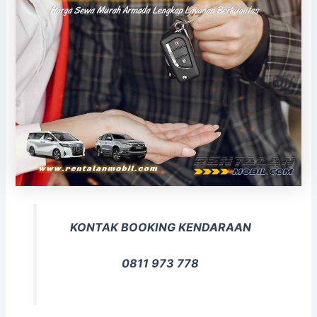
KONTAK BOOKING KENDARAAN
0811 973 778