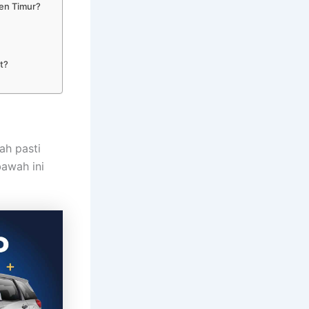
ten Timur?
t?
ah pasti
bawah ini