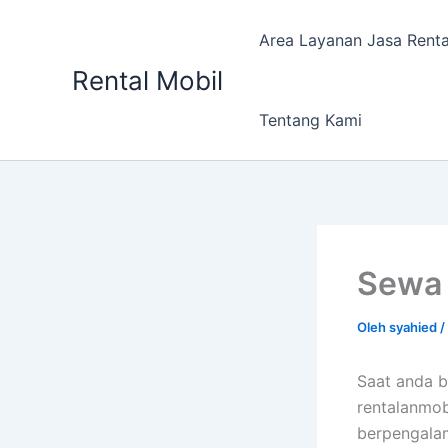
Lewati
ke
Area Layanan Jasa Renta
konten
Rental Mobil
Tentang Kami
Sewa 
Oleh
syahied
/
Saat anda b
rentalanmob
berpengala