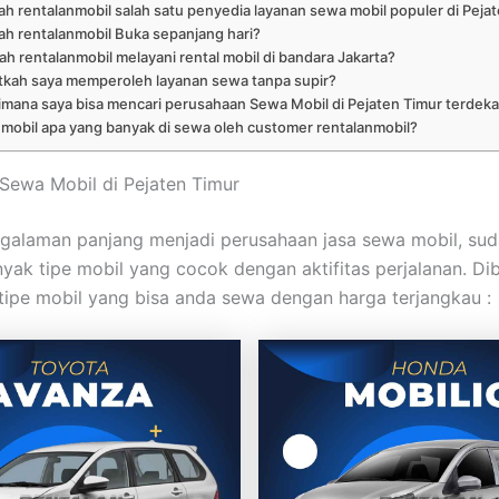
h rentalanmobil salah satu penyedia layanan sewa mobil populer di Peja
h rentalanmobil Buka sepanjang hari?
h rentalanmobil melayani rental mobil di bandara Jakarta?
tkah saya memperoleh layanan sewa tanpa supir?
mana saya bisa mencari perusahaan Sewa Mobil di Pejaten Timur terdeka
 mobil apa yang banyak di sewa oleh customer rentalanmobil?
t Sewa Mobil di Pejaten Timur
alaman panjang menjadi perusahaan jasa sewa mobil, sud
nyak tipe mobil yang cocok dengan aktifitas perjalanan. Di
ipe mobil yang bisa anda sewa dengan harga terjangkau :