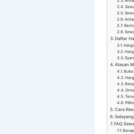
Anta
Sewa
Sewa
Anta
Renta
Sewa
Daftar H
Harga
Harg
Syar
Alasan M
Buka
Harg
Ber
Driv
Ters
Pili
Cara Res
Selayang
FAQ Sewa 
Berap