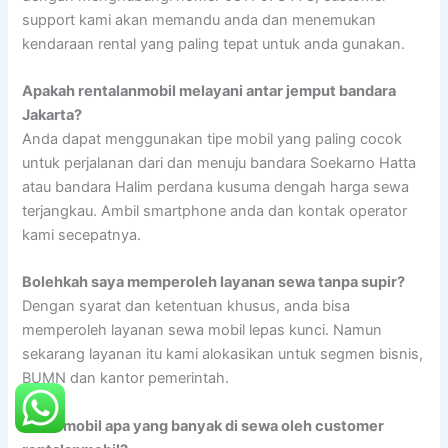
support kami akan memandu anda dan menemukan
kendaraan rental yang paling tepat untuk anda gunakan.
Apakah rentalanmobil melayani antar jemput bandara
Jakarta?
Anda dapat menggunakan tipe mobil yang paling cocok
untuk perjalanan dari dan menuju bandara Soekarno Hatta
atau bandara Halim perdana kusuma dengah harga sewa
terjangkau. Ambil smartphone anda dan kontak operator
kami secepatnya.
Bolehkah saya memperoleh layanan sewa tanpa supir?
Dengan syarat dan ketentuan khusus, anda bisa
memperoleh layanan sewa mobil lepas kunci. Namun
sekarang layanan itu kami alokasikan untuk segmen bisnis,
BUMN dan kantor pemerintah.
Jenis mobil apa yang banyak di sewa oleh customer