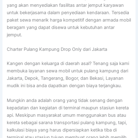
yang akan menyediakan fasilitas antar jemput karyawan
untuk bekerjasama dalam penyediaan kendaraan. Tersedia
paket sewa menarik harga kompetitif dengan armada mobil
beragam yang dapat disewa untuk kebutuhan antar
jemput.
Charter Pulang Kampung Drop Only dari Jakarta
Kangen dengan keluarga di daerah asal? Tenang saja kami
membuka layanan sewa mobil untuk pulang kampung dari
Jakarta, Depok, Tangerang, Bogor, dan Bekasi, Layanan
mudik ini bisa anda dapatkan dengan biaya terjangkau.
Mungkin anda adalah orang yang tidak senang dengan
kepadatan dan kegiatan di terminal maupun stasiun kereta
api. Meskipun masyarakat umum menggunakan bus atau
kereta sebagai sarana transportasi pulang kampung, tapi,
kalkulasi biaya yang harus dipersiapkan ketika tiba di
terminal atau stasiun tujuan membuat orang lebih memilih