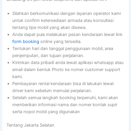
Silahkan berkomunikasi dengan layanan operator kami
untuk confirm ketersediaan armada atau konsultasi
tentang tipe mobil yang akan disewa.
Anda dapat pula melakukan pesan kendaraan lewat link
form booking
online yang tersedia.
Tentukan hari dan tanggal penggunaan mobil, area
penjemputan, dan tujuan perjalanan.
Kirimkan data pribadi anda lewat aplikasi whatsapp atau
email dalam bentuk Photo ke nomer customer support
kami.
Pembayaran rental kendaraan bisa di lakukan lewat
driver kami sebelum memulai perjalanan.
Setelah semua langkah booking terpenuhi, kami akan
memberikan informasi nama dan nomer kontak supir
serta nopol mobil yang digunakan
Tentang Jakarta Selatan