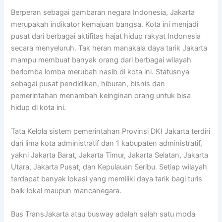
Berperan sebagai gambaran negara Indonesia, Jakarta
merupakah indikator kemajuan bangsa. Kota ini menjadi
pusat dari berbagai aktifitas hajat hidup rakyat Indonesia
secara menyeluruh. Tak heran manakala daya tarik Jakarta
mampu membuat banyak orang dari berbagai wilayah
berlomba lomba merubah nasib di kota ini. Statusnya
sebagai pusat pendidikan, hiburan, bisnis dan
pemerintahan menambah keinginan orang untuk bisa
hidup di kota ini.
Tata Kelola sistem pemerintahan Provinsi DKI Jakarta terdiri
dari lima kota administratif dan 1 kabupaten administratif,
yakni Jakarta Barat, Jakarta Timur, Jakarta Selatan, Jakarta
Utara, Jakarta Pusat, dan Kepulauan Seribu. Setiap wilayah
terdapat banyak lokasi yang memiliki daya tarik bagi turis
baik lokal maupun mancanegara.
Bus TransJakarta atau busway adalah salah satu moda