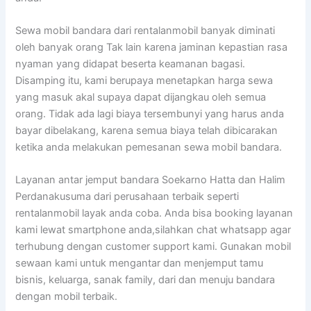
Sewa mobil bandara dari rentalanmobil banyak diminati
oleh banyak orang Tak lain karena jaminan kepastian rasa
nyaman yang didapat beserta keamanan bagasi.
Disamping itu, kami berupaya menetapkan harga sewa
yang masuk akal supaya dapat dijangkau oleh semua
orang. Tidak ada lagi biaya tersembunyi yang harus anda
bayar dibelakang, karena semua biaya telah dibicarakan
ketika anda melakukan pemesanan sewa mobil bandara.
Layanan antar jemput bandara Soekarno Hatta dan Halim
Perdanakusuma dari perusahaan terbaik seperti
rentalanmobil layak anda coba. Anda bisa booking layanan
kami lewat smartphone anda,silahkan chat whatsapp agar
terhubung dengan customer support kami. Gunakan mobil
sewaan kami untuk mengantar dan menjemput tamu
bisnis, keluarga, sanak family, dari dan menuju bandara
dengan mobil terbaik.