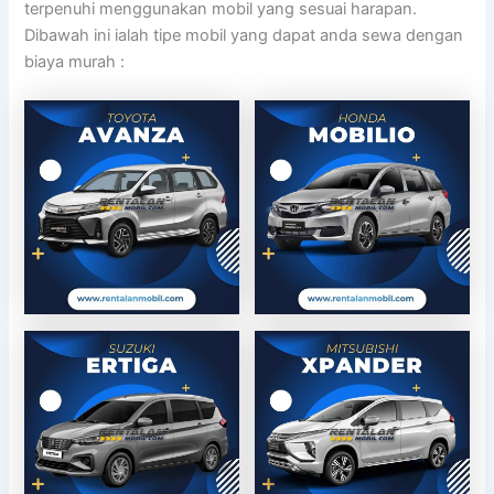
terpenuhi menggunakan mobil yang sesuai harapan.
Dibawah ini ialah tipe mobil yang dapat anda sewa dengan
biaya murah :