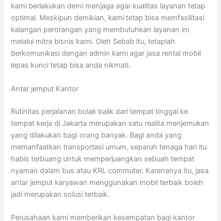
kami berlakukan demi menjaga agar kualitas layanan tetap
optimal. Meskipun demikian, kami tetap bisa memfasilitasi
kalangan perorangan yang membutuhkan layanan ini
melalui mitra bisnis kami. Oleh Sebab itu, tetaplah
berkomunikasi dengan admin kami agar jasa rental mobil
lepas kunci tetap bisa anda nikmati.
Antar jemput Kantor
Rutinitas perjalanan bolak balik dari tempat tinggal ke
tempat kerja di Jakarta merupakan satu realita menjemukan
yang dilakukan bagi orang banyak. Bagi anda yang
memanfaatkan transportasi umum, separuh tenaga hari itu
habis terbuang untuk memperjuangkan sebuah tempat
nyaman dalam bus atau KRL commuter. Karenanya itu, jasa
antar jemput karyawan menggunakan mobil terbaik boleh
jadi merupakan solusi terbaik.
Perusahaan kami memberikan kesempatan bagi kantor