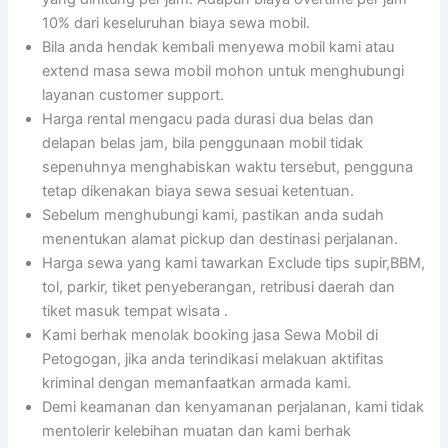
10% dari keseluruhan biaya sewa mobil.
Bila anda hendak kembali menyewa mobil kami atau
extend masa sewa mobil mohon untuk menghubungi
layanan customer support.
Harga rental mengacu pada durasi dua belas dan
delapan belas jam, bila penggunaan mobil tidak
sepenuhnya menghabiskan waktu tersebut, pengguna
tetap dikenakan biaya sewa sesuai ketentuan.
Sebelum menghubungi kami, pastikan anda sudah
menentukan alamat pickup dan destinasi perjalanan.
Harga sewa yang kami tawarkan Exclude tips supir,BBM,
tol, parkir, tiket penyeberangan, retribusi daerah dan
tiket masuk tempat wisata .
Kami berhak menolak booking jasa Sewa Mobil di
Petogogan, jika anda terindikasi melakuan aktifitas
kriminal dengan memanfaatkan armada kami.
Demi keamanan dan kenyamanan perjalanan, kami tidak
mentolerir kelebihan muatan dan kami berhak