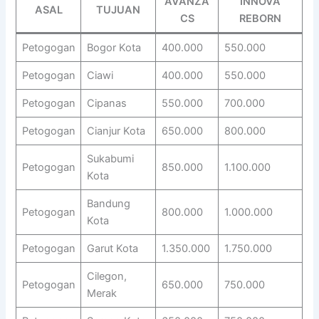
AVANZA
INNOVA
ASAL
TUJUAN
CS
REBORN
Petogogan
Bogor Kota
400.000
550.000
Petogogan
Ciawi
400.000
550.000
Petogogan
Cipanas
550.000
700.000
Petogogan
Cianjur Kota
650.000
800.000
Sukabumi
Petogogan
850.000
1.100.000
Kota
Bandung
Petogogan
800.000
1.000.000
Kota
Petogogan
Garut Kota
1.350.000
1.750.000
Cilegon,
Petogogan
650.000
750.000
Merak