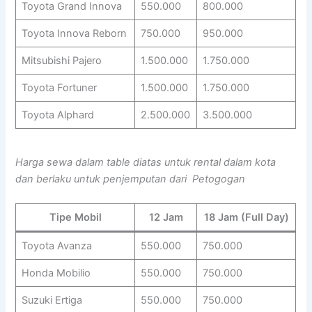
Toyota Grand Innova
550.000
800.000
Toyota Innova Reborn
750.000
950.000
Mitsubishi Pajero
1.500.000
1.750.000
Toyota Fortuner
1.500.000
1.750.000
Toyota Alphard
2.500.000
3.500.000
Harga sewa dalam table diatas untuk rental dalam kota
dan berlaku untuk penjemputan dari Petogogan
Tipe Mobil
12 Jam
18 Jam (Full Day)
Toyota Avanza
550.000
750.000
Honda Mobilio
550.000
750.000
Suzuki Ertiga
550.000
750.000