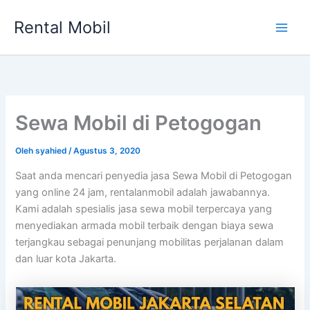
Lewati
Rental Mobil
ke
Main
konten
Men
Sewa Mobil di Petogogan
Oleh
syahied
/
Agustus 3, 2020
Saat anda mencari penyedia jasa Sewa Mobil di Petogogan
yang online 24 jam, rentalanmobil adalah jawabannya.
Kami adalah spesialis jasa sewa mobil terpercaya yang
menyediakan armada mobil terbaik dengan biaya sewa
terjangkau sebagai penunjang mobilitas perjalanan dalam
dan luar kota Jakarta.