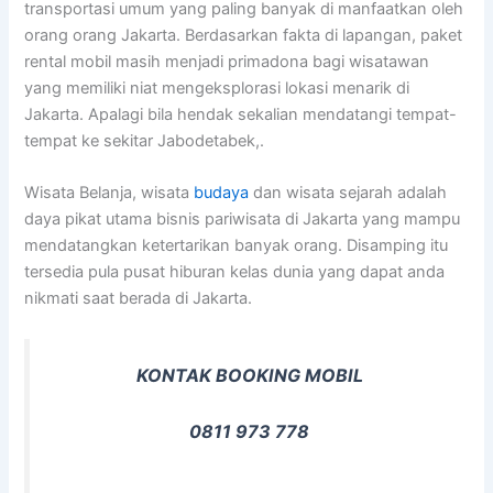
transportasi umum yang paling banyak di manfaatkan oleh
orang orang Jakarta. Berdasarkan fakta di lapangan, paket
rental mobil masih menjadi primadona bagi wisatawan
yang memiliki niat mengeksplorasi lokasi menarik di
Jakarta. Apalagi bila hendak sekalian mendatangi tempat-
tempat ke sekitar Jabodetabek,.
Wisata Belanja, wisata
budaya
dan wisata sejarah adalah
daya pikat utama bisnis pariwisata di Jakarta yang mampu
mendatangkan ketertarikan banyak orang. Disamping itu
tersedia pula pusat hiburan kelas dunia yang dapat anda
nikmati saat berada di Jakarta.
KONTAK BOOKING MOBIL
0811 973 778