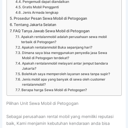
Pengemudi dapat diandalkan
Gratis Mobil Pengganti
Jenis Armada lengkap
Prosedur Pesan Sewa Mobil di Petogogan
Tentang Jakarta Selatan
FAQ Tanya Jawab Sewa Mobil di Petogogan
Apakah rentalanmobil adalah perusahaan sewa mobil
terbaik di Petogogan?
Apakah rentalanmobil Buka sepanjang hari?
Dimana saya bisa menggunakan penyedia jasa Sewa
Mobil di Petogogan terdekat?
Apakah rentalanmobil melayani antar jemput bandara
Jakarta?
Bolehkah saya memperoleh layanan sewa tanpa supir?
Jenis mobil apa yang banyak di sewa oleh customer
rentalanmobil?
Berapa harga Sewa Mobil di Petogogan?
Pilihan Unit Sewa Mobil di Petogogan
Sebagai perusahaan rental mobil yang memiliki reputasi
baik, Kami menjamin kebutuhan kendaraan anda bisa