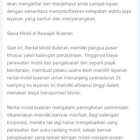
akan mengantar dan menjemput anda sampai tujuan
dengan senantiasa memprioritaskan ketepatan waktu juga
layanan yang santun dan menyenangkan.
Sewa Mobil di Rawajati Bulanan
Saat ini, Rental Mobil Bulanan memiliki pangsa pasar
khusus yakni kalangan perusahaan. Tingginya biaya
perawatan mobil dan pengeluaran lain seperti pajak
kendaraan, membuat pelaku usaha lebih memilih layanan
rental mobil bulanan untuk menunjang operasional. Di
samping itu layanan ini memiliki efisiensi tinggi dalam
menekan biaya transportasi bisnis.
Rental mobil bulanan mengalami peningkatan permintaan
dikarenakan memiliki banyak manfaat. Bagi kalangan
korporasi, mereka tak lagi harus mengeluarkan uang
perawatan dan suku cadang mobil, sebab semua
pengeluaran yang terkait dengan mobil menjadi urusan