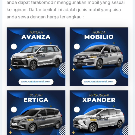
anda dapat terakomodir menggunakan mobil yang sesuai
keinginan. Daftar berikut ini adalah jenis mobil yang bisa
anda sewa dengan harga terjangkau :