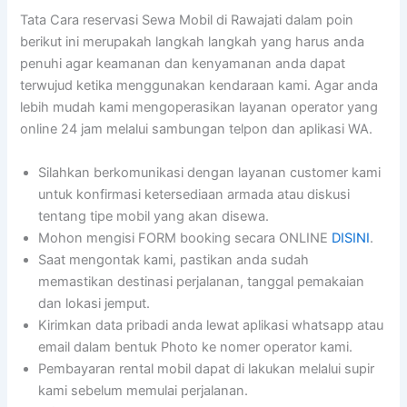
Tata Cara reservasi Sewa Mobil di Rawajati dalam poin
berikut ini merupakah langkah langkah yang harus anda
penuhi agar keamanan dan kenyamanan anda dapat
terwujud ketika menggunakan kendaraan kami. Agar anda
lebih mudah kami mengoperasikan layanan operator yang
online 24 jam melalui sambungan telpon dan aplikasi WA.
Silahkan berkomunikasi dengan layanan customer kami
untuk konfirmasi ketersediaan armada atau diskusi
tentang tipe mobil yang akan disewa.
Mohon mengisi FORM booking secara ONLINE
DISINI
.
Saat mengontak kami, pastikan anda sudah
memastikan destinasi perjalanan, tanggal pemakaian
dan lokasi jemput.
Kirimkan data pribadi anda lewat aplikasi whatsapp atau
email dalam bentuk Photo ke nomer operator kami.
Pembayaran rental mobil dapat di lakukan melalui supir
kami sebelum memulai perjalanan.