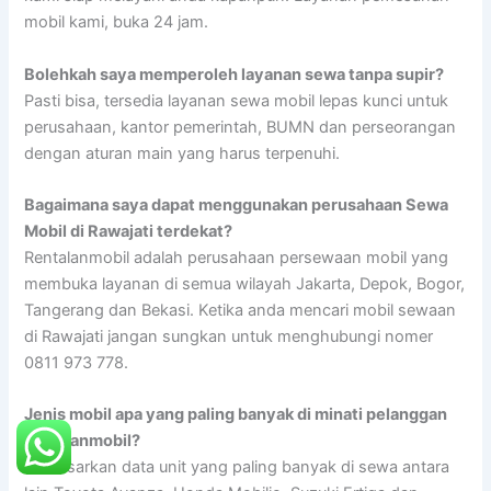
mobil kami, buka 24 jam.
Bolehkah saya memperoleh layanan sewa tanpa supir?
Pasti bisa, tersedia layanan sewa mobil lepas kunci untuk
perusahaan, kantor pemerintah, BUMN dan perseorangan
dengan aturan main yang harus terpenuhi.
Bagaimana saya dapat menggunakan perusahaan Sewa
Mobil di Rawajati terdekat?
Rentalanmobil adalah perusahaan persewaan mobil yang
membuka layanan di semua wilayah Jakarta, Depok, Bogor,
Tangerang dan Bekasi. Ketika anda mencari mobil sewaan
di Rawajati jangan sungkan untuk menghubungi nomer
0811 973 778.
Jenis mobil apa yang paling banyak di minati pelanggan
rentalanmobil?
Berdasarkan data unit yang paling banyak di sewa antara