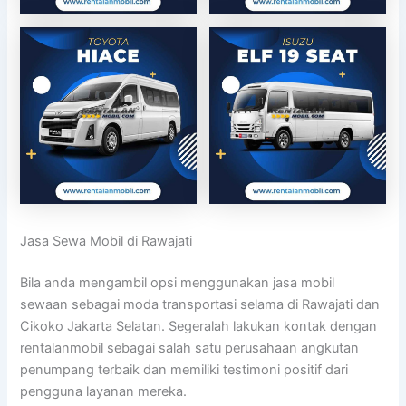
Jasa Sewa Mobil di Rawajati
Bila anda mengambil opsi menggunakan jasa mobil
sewaan sebagai moda transportasi selama di Rawajati dan
Cikoko Jakarta Selatan. Segeralah lakukan kontak dengan
rentalanmobil sebagai salah satu perusahaan angkutan
penumpang terbaik dan memiliki testimoni positif dari
pengguna layanan mereka.