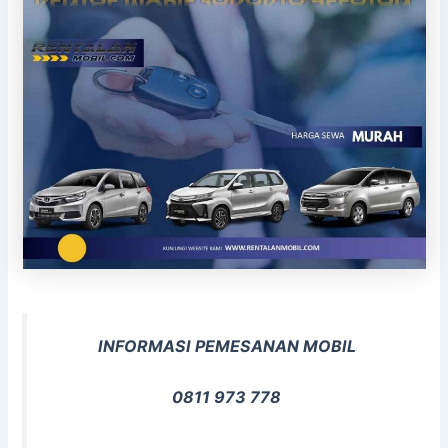
INFORMASI PEMESANAN MOBIL
0811 973 778