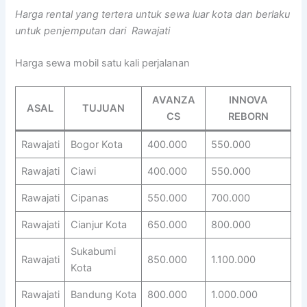
Harga rental yang tertera untuk sewa luar kota dan berlaku
untuk penjemputan dari Rawajati
Harga sewa mobil satu kali perjalanan
AVANZA
INNOVA
ASAL
TUJUAN
CS
REBORN
Rawajati
Bogor Kota
400.000
550.000
Rawajati
Ciawi
400.000
550.000
Rawajati
Cipanas
550.000
700.000
Rawajati
Cianjur Kota
650.000
800.000
Sukabumi
Rawajati
850.000
1.100.000
Kota
Rawajati
Bandung Kota
800.000
1.000.000