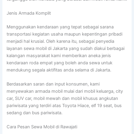
Jenis Armada Komplit
Menggunakan kendaraan yang tepat sebagai sarana
transportasi kegiatan usaha maupun kepentingan pribadi
menjadi hal krusial. Oleh karena itu, sebagai penyedia
layanan sewa mobil di Jakarta yang sudah diakui berbagai
kalangan masyarakat kami memberikan aneka jenis
kendaraan roda empat yang boleh anda sewa untuk
mendukung segala aktifitas anda selama di Jakarta.
Berdasarkan saran dan input konsumen, kami
menyewakan armada mobil mulai dari mobil keluarga, city
car, SUV car, mobil mewah dan mobil khusus angkutan
pariwisata yang terdiri atas Toyota Hiace, elf 19 seat, bus
sedang dan bus pariwisata.
Cara Pesan Sewa Mobil di Rawajati