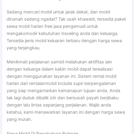
Sedang mencari mobil untuk jarak dekat, dan mobil
dirumah sedang ngadat? Tak usah khawatir, tersedia paket
sewa mobil harian free jasa pengemudi untuk
mengakomodir kebutuhan traveling anda dan keluarga.
Tersedia jenis mobil keluaran terbaru dengan harga sewa
yang terjangkau.
Menikmati perjalanan sambil melakukan aktifitas lain
dengan keluarga dalam kabin mobil dapat terealisasi
dengan menggunakan layanan ini. Sistem rental mobil
harian dari rentalanmobil include supir berpengalaman
yang siap mengantarkan kemanapun tujuan anda. Anda
tak lagi duduk dibalik stir dan bersusah payah berjibaku
dengan lalu lintas sepanjang perjalanan. Wajib anda
ketahui, kami menawarkan layanan ini dengan harga sewa
yang murah.
Sewa Mobil Di Rawakalong Bulanan