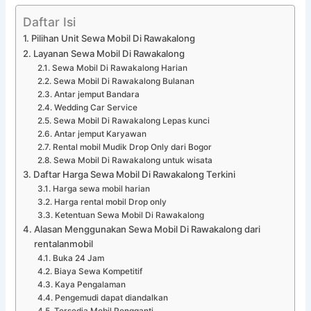
Daftar Isi
Pilihan Unit Sewa Mobil Di Rawakalong
Layanan Sewa Mobil Di Rawakalong
Sewa Mobil Di Rawakalong Harian
Sewa Mobil Di Rawakalong Bulanan
Antar jemput Bandara
Wedding Car Service
Sewa Mobil Di Rawakalong Lepas kunci
Antar jemput Karyawan
Rental mobil Mudik Drop Only dari Bogor
Sewa Mobil Di Rawakalong untuk wisata
Daftar Harga Sewa Mobil Di Rawakalong Terkini
Harga sewa mobil harian
Harga rental mobil Drop only
Ketentuan Sewa Mobil Di Rawakalong
Alasan Menggunakan Sewa Mobil Di Rawakalong dari
rentalanmobil
Buka 24 Jam
Biaya Sewa Kompetitif
Kaya Pengalaman
Pengemudi dapat diandalkan
Tersedia Mobil Pengganti