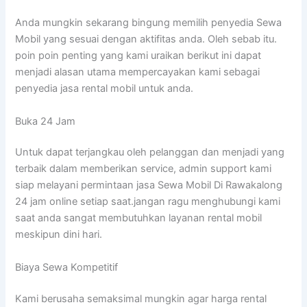
Anda mungkin sekarang bingung memilih penyedia Sewa
Mobil yang sesuai dengan aktifitas anda. Oleh sebab itu.
poin poin penting yang kami uraikan berikut ini dapat
menjadi alasan utama mempercayakan kami sebagai
penyedia jasa rental mobil untuk anda.
Buka 24 Jam
Untuk dapat terjangkau oleh pelanggan dan menjadi yang
terbaik dalam memberikan service, admin support kami
siap melayani permintaan jasa Sewa Mobil Di Rawakalong
24 jam online setiap saat.jangan ragu menghubungi kami
saat anda sangat membutuhkan layanan rental mobil
meskipun dini hari.
Biaya Sewa Kompetitif
Kami berusaha semaksimal mungkin agar harga rental