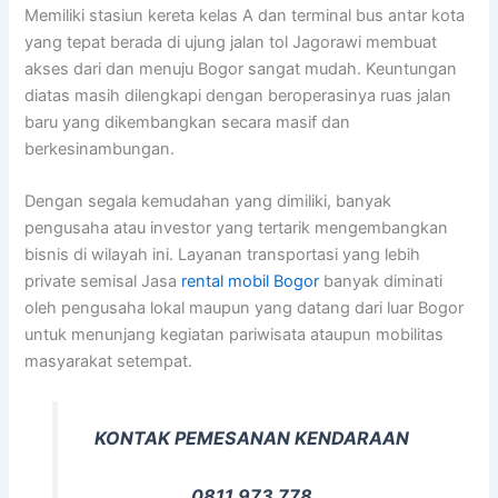
Memiliki stasiun kereta kelas A dan terminal bus antar kota
yang tepat berada di ujung jalan tol Jagorawi membuat
akses dari dan menuju Bogor sangat mudah. Keuntungan
diatas masih dilengkapi dengan beroperasinya ruas jalan
baru yang dikembangkan secara masif dan
berkesinambungan.
Dengan segala kemudahan yang dimiliki, banyak
pengusaha atau investor yang tertarik mengembangkan
bisnis di wilayah ini. Layanan transportasi yang lebih
private semisal Jasa
rental mobil Bogor
banyak diminati
oleh pengusaha lokal maupun yang datang dari luar Bogor
untuk menunjang kegiatan pariwisata ataupun mobilitas
masyarakat setempat.
KONTAK PEMESANAN KENDARAAN
0811 973 778