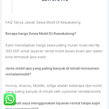
FAQ Tanya Jawab Sewa Mobil Di Rawakalong
Berapa harga Sewa Mobil Di Rawakalong?
Kami menetapkan harga sewa paling murah mulai dari Rp
300.000 untuk layanan rental mobil durasi enam jam dalam
kota termasuk jasa sopir.
Jenis mobil apa yang paling banyak di minati konsumen
rentalanmobil?
Innova, Avanza, Mobilio, ertiga adalah beberapa tipe mobil
yang paling banyak di minati oleh customer rentalanmobil.
Bolehkah saya menggunakan layanan rental tanpa supir
dari rentalanmobil?