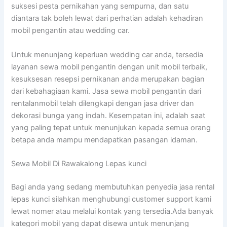
suksesi pesta pernikahan yang sempurna, dan satu
diantara tak boleh lewat dari perhatian adalah kehadiran
mobil pengantin atau wedding car.
Untuk menunjang keperluan wedding car anda, tersedia
layanan sewa mobil pengantin dengan unit mobil terbaik,
kesuksesan resepsi pernikanan anda merupakan bagian
dari kebahagiaan kami. Jasa sewa mobil pengantin dari
rentalanmobil telah dilengkapi dengan jasa driver dan
dekorasi bunga yang indah. Kesempatan ini, adalah saat
yang paling tepat untuk menunjukan kepada semua orang
betapa anda mampu mendapatkan pasangan idaman.
Sewa Mobil Di Rawakalong Lepas kunci
Bagi anda yang sedang membutuhkan penyedia jasa rental
lepas kunci silahkan menghubungi customer support kami
lewat nomer atau melalui kontak yang tersedia.Ada banyak
kategori mobil yang dapat disewa untuk menunjang