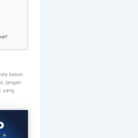
kat?
anda belum
a, jangan
k yang