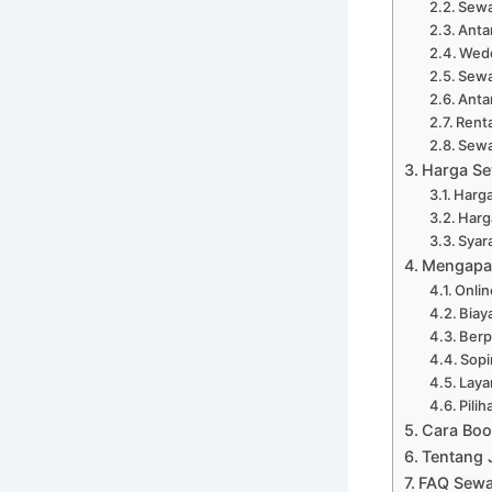
Sewa
Anta
Wedd
Sewa
Anta
Renta
Sewa
Harga Se
Harga
Harg
Syar
Mengapa 
Onli
Biay
Ber
Sopi
Laya
Pili
Cara Boo
Tentang 
FAQ Sewa