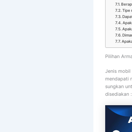
Berap
Tipe 
Dapat
Apak
Apak
Dima
Apaka
Pilihan Arm
Jenis mobil 
mendapati m
sungkan unt
disediakan :