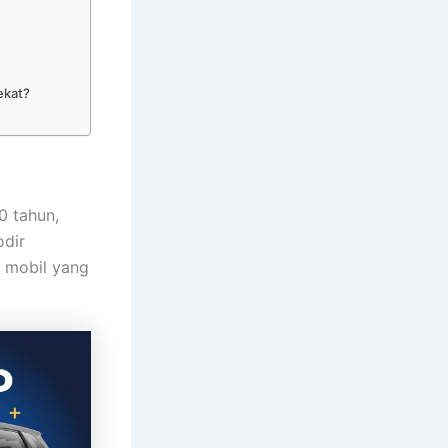
ekat?
0 tahun,
odir
e mobil yang