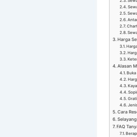
Sewa
Sewa
Sewa
Anta
Chart
Sewa
Harga Se
Harga
Harg
Kete
Alasan M
Buka
Harg
Kaya
Sopi
Grat
Jeni
Cara Res
Selayang
FAQ Tany
Berap