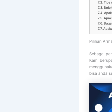
Tipe 
Boleh
Apaka
Apaka
Baga
Apaka
Pilihan Arm
Sebagai per
Kami berupa
menggunakan
bisa anda s