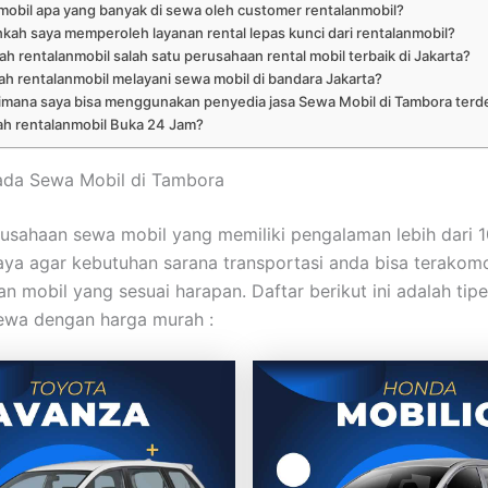
mobil apa yang banyak di sewa oleh customer rentalanmobil?
kah saya memperoleh layanan rental lepas kunci dari rentalanmobil?
h rentalanmobil salah satu perusahaan rental mobil terbaik di Jakarta?
h rentalanmobil melayani sewa mobil di bandara Jakarta?
imana saya bisa menggunakan penyedia jasa Sewa Mobil di Tambora terd
h rentalanmobil Buka 24 Jam?
ada Sewa Mobil di Tambora
usahaan sewa mobil yang memiliki pengalaman lebih dari 1
ya agar kebutuhan sarana transportasi anda bisa terakom
 mobil yang sesuai harapan. Daftar berikut ini adalah tip
ewa dengan harga murah :